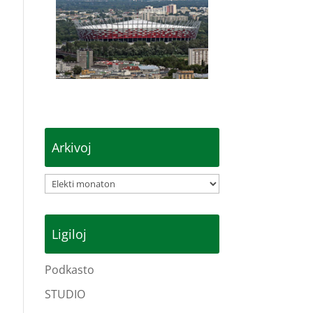
Arkivoj
Arkivoj
Ligiloj
Podkasto
STUDIO