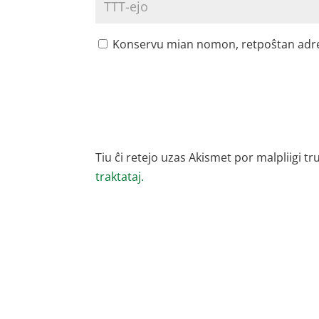
Konservu mian nomon, retpoŝtan adreson
Tiu ĉi retejo uzas Akismet por malpliigi tr
traktataj.