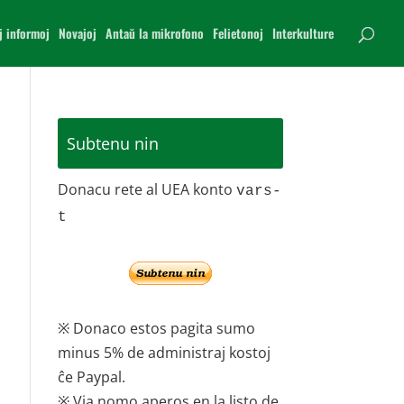
j informoj
Novajoj
Antaŭ la mikrofono
Felietonoj
Interkulture
Subtenu nin
Donacu rete al UEA konto
vars-
t
※ Donaco estos pagita sumo
minus 5% de administraj kostoj
ĉe Paypal.
※ Via nomo aperos en la listo de