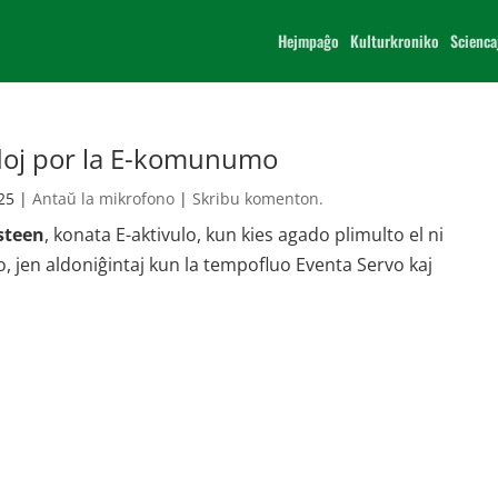
Hejmpaĝo
Kulturkroniko
Scienca
adoj por la E-komunumo
25
|
Antaŭ la mikrofono
|
Skribu komenton.
steen
, konata E-aktivulo, kun kies agado plimulto el ni
o, jen aldoniĝintaj kun la tempofluo Eventa Servo kaj