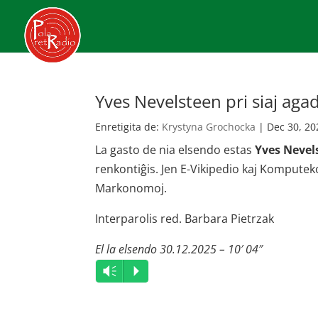
Yves Nevelsteen pri siaj ag
Enretigita de:
Krystyna Grochocka
|
Dec 30, 20
La gasto de nia elsendo estas
Yves Nevel
renkontiĝis. Jen E-Vikipedio kaj Komputek
Markonomoj.
Interparolis red. Barbara Pietrzak
El la elsendo 30.12.2025 – 10′ 04″
Audio
Vm
P
Player