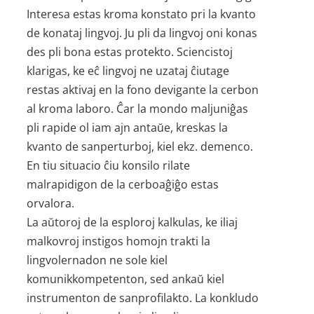
Interesa estas kroma konstato pri la kvanto
de konataj lingvoj. Ju pli da lingvoj oni konas
des pli bona estas protekto. Sciencistoj
klarigas, ke eĉ lingvoj ne uzataj ĉiutage
restas aktivaj en la fono devigante la cerbon
al kroma laboro. Ĉar la mondo maljuniĝas
pli rapide ol iam ajn antaŭe, kreskas la
kvanto de sanperturboj, kiel ekz. demenco.
En tiu situacio ĉiu konsilo rilate
malrapidigon de la cerboaĝiĝo estas
orvalora.
La aŭtoroj de la esploroj kalkulas, ke iliaj
malkovroj instigos homojn trakti la
lingvolernadon ne sole kiel
komunikkompetenton, sed ankaŭ kiel
instrumenton de sanprofilakto. La konkludo