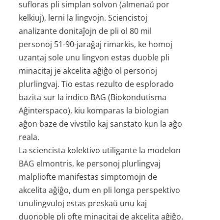
sufloras pli simplan solvon (almenaŭ por
kelkiuj), lerni la lingvojn. Sciencistoj
analizante donitaĵojn de pli ol 80 mil
personoj 51-90-jaraĝaj rimarkis, ke homoj
uzantaj sole unu lingvon estas duoble pli
minacitaj je akcelita aĝiĝo ol personoj
plurlingvaj. Tio estas rezulto de esplorado
bazita sur la indico BAG (Biokondutisma
Aĝinterspaco), kiu komparas la biologian
aĝon baze de vivstilo kaj sanstato kun la aĝo
reala.
La sciencista kolektivo utiligante la modelon
BAG elmontris, ke personoj plurlingvaj
malpliofte manifestas simptomojn de
akcelita aĝiĝo, dum en pli longa perspektivo
unulingvuloj estas preskaŭ unu kaj
duonoble pli ofte minacitaj de akcelita aĝiĝo.