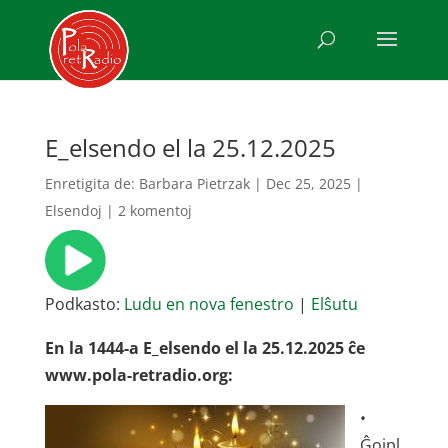
E_elsendo el la 25.12.2025
Enretigita de:
Barbara Pietrzak
|
Dec 25, 2025
|
Elsendoj
|
2 komentoj
Podkasto:
Ludu en nova fenestro
|
Elŝutu
En la 1444-a E_elsendo el la 25.12.2025 ĉe
www.pola-retradio.org:
•
Ĝojpl