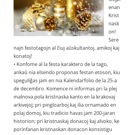
enan
Krist
nask
on!
Sere
najn festotagojn al ĉiuj aŭskultantoj, amikoj kaj
konatoj!
• Konfome al la festa karaktero de la tago,
ankaŭ nia elsendo proponas festan etoson, kiu
speguliĝas jam en nia Kalendarfolio de la 25-a
de decembro. Komence ni informas pri la plej
malnova pola kristnaska kanto en la krakovaj
arkivejoj; pri pingloarboj kaj ilia ornamado en
polaj domoj, kiu tradicio havas jam 200-jaran
historion; pri kristnaskaj donacoj kaj alvoko, ke
porinfanan kristnaskan donacon konsistigu