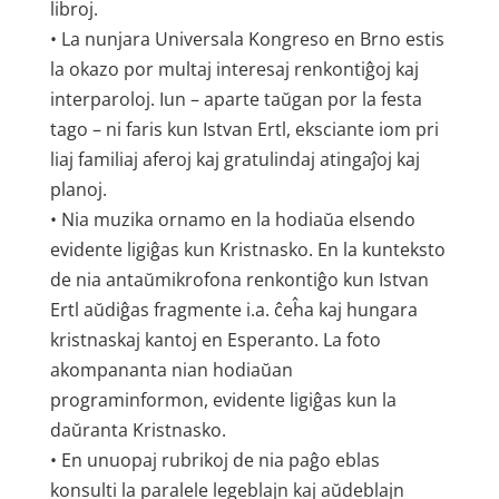
libroj.
• La nunjara Universala Kongreso en Brno estis
la okazo por multaj interesaj renkontiĝoj kaj
interparoloj. Iun – aparte taŭgan por la festa
tago – ni faris kun Istvan Ertl, eksciante iom pri
liaj familiaj aferoj kaj gratulindaj atingaĵoj kaj
planoj.
• Nia muzika ornamo en la hodiaŭa elsendo
evidente ligiĝas kun Kristnasko. En la kunteksto
de nia antaŭmikrofona renkontiĝo kun Istvan
Ertl aŭdiĝas fragmente i.a. ĉeĥa kaj hungara
kristnaskaj kantoj en Esperanto. La foto
akompananta nian hodiaŭan
programinformon, evidente ligiĝas kun la
daŭranta Kristnasko.
• En unuopaj rubrikoj de nia paĝo eblas
konsulti la paralele legeblajn kaj aŭdeblajn