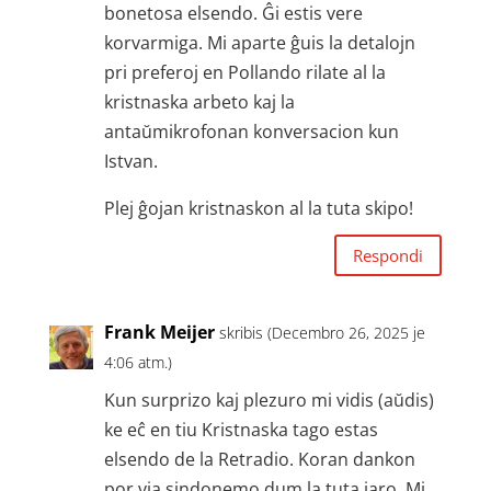
bonetosa elsendo. Ĝi estis vere
korvarmiga. Mi aparte ĝuis la detalojn
pri preferoj en Pollando rilate al la
kristnaska arbeto kaj la
antaŭmikrofonan konversacion kun
Istvan.
Plej ĝojan kristnaskon al la tuta skipo!
Respondi
Frank Meijer
skribis (Decembro 26, 2025 je
4:06 atm.)
Kun surprizo kaj plezuro mi vidis (aŭdis)
ke eĉ en tiu Kristnaska tago estas
elsendo de la Retradio. Koran dankon
por via sindonemo dum la tuta jaro. Mi