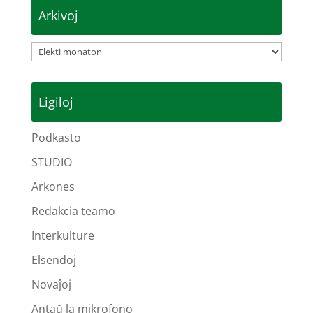
Arkivoj
Arkivoj
Ligiloj
Podkasto
STUDIO
Arkones
Redakcia teamo
Interkulture
Elsendoj
Novaĵoj
Antaŭ la mikrofono