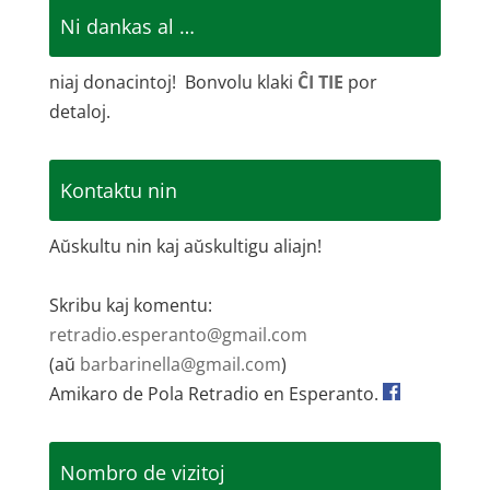
Ni dankas al …
niaj donacintoj! Bonvolu klaki
ĈI TIE
por
detaloj.
Kontaktu nin
Aŭskultu nin kaj aŭskultigu aliajn!
Skribu kaj komentu:
retradio.esperanto@gmail.com
(aŭ
barbarinella@gmail.com
)
Amikaro de Pola Retradio en Esperanto.
Nombro de vizitoj