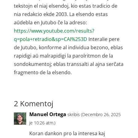
tekstojn el niaj elsendoj, kio estas tradicio de
nia redakcio ekde 2003. La elsendo estas
aŭdebla en Jutubo ĉe la adreso:
https://www.youtube.com/results?
q=pola+retradio&sp=CAI%253D
Interalie pere
de Jutubo, konforme al individua bezono, eblas
rapidigi aŭ malrapidigi la parolritmon de la
sondokumentoj; eblas transsalti al ajna serĉata
fragmento de la elsendo.
2 Komentoj
Manuel Ortega
skribis (Decembro 26, 2025
je 10:26 atm.)
Koran dankon pro la interesa kaj