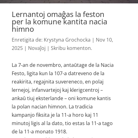
Lernantoj omaĝas la feston
per la komune kantita nacia
himno
Enretigita de:
Krystyna Grochocka
|
Nov 10,
2025
|
Novaĵoj
|
Skribu komenton.
La 7-an de novembro, antaŭtage de la Nacia
Festo, ligita kun la 107-a datreveno de la
reakirita, regajnita suvereneco, en polaj
lernejoj, infanvartejoj kaj klerigcentroj –
ankaŭ tiuj eksterlande – oni komune kantis
la polan nacian himnon. La tradicia
kampanjo fiksita je la 11-a horo kaj 11
minutoj ligis al la dato, tio estas la 11-a tago
de la 11-a monato 1918.