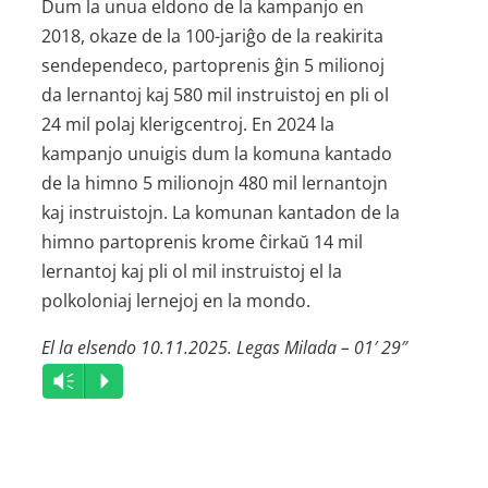
Dum la unua eldono de la kampanjo en
2018, okaze de la 100-jariĝo de la reakirita
sendependeco, partoprenis ĝin 5 milionoj
da lernantoj kaj 580 mil instruistoj en pli ol
24 mil polaj klerigcentroj. En 2024 la
kampanjo unuigis dum la komuna kantado
de la himno 5 milionojn 480 mil lernantojn
kaj instruistojn. La komunan kantadon de la
himno partoprenis krome ĉirkaŭ 14 mil
lernantoj kaj pli ol mil instruistoj el la
polkoloniaj lernejoj en la mondo.
El la elsendo 10.11.2025. Legas Milada – 01′ 29″
Audio
Vm
P
Player