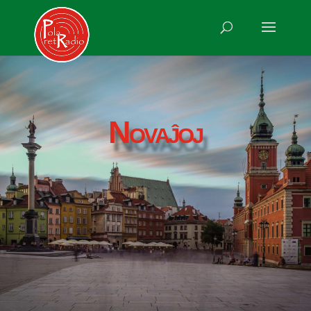
Novaĵoj