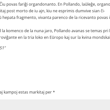
. Ĉiu povas fariĝi organdonanto. En Pollando, laŭleĝe, organo
itaj post morto de iu ajn, kiu ne esprimis dumvive sian ĉi-
hepata fragmento, vivanta parenco de la ricevanto povas i
el la komenco de la nuna jaro, Pollando avanas se temas pri 
oviĝante en la tria loko en Eŭropo kaj sur la kvina mondska
 51″
aj kampoj estas markitaj per
*