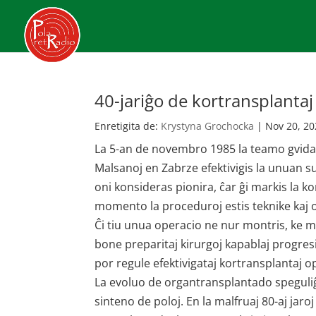
40-jariĝo de kortransplantaj
Enretigita de:
Krystyna Grochocka
|
Nov 20, 2
La 5-an de novembro 1985 la teamo gvidat
Malsanoj en Zabrze efektivigis la unuan s
oni konsideras pionira, ĉar ĝi markis la 
momento la proceduroj estis teknike kaj org
Ĉi tiu unua operacio ne nur montris, ke me
bone preparitaj kirurgoj kapablaj progres
por regule efektivigataj kortransplantaj o
La evoluo de organtransplantado speguliĝi
sinteno de poloj. En la malfruaj 80-aj jaro