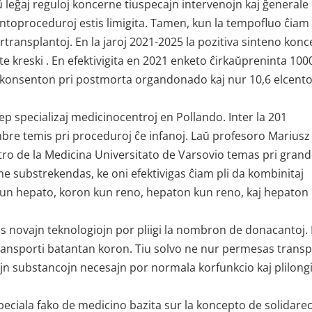
 leĝaj reguloj koncerne tiuspecajn intervenojn kaj ĝenerale 
antoproceduroj estis limigita. Tamen, kun la tempofluo ĉiam 
rtransplantoj. En la jaroj 2021-2025 la pozitiva sinteno kon
 kreski . En efektivigita en 2021 enketo ĉirkaŭpreninta 100
is konsenton pri postmorta organdonado kaj nur 10,6 elcento
ep specializaj medicinocentroj en Pollando. Inter la 201
mbre temis pri proceduroj ĉe infanoj. Laŭ profesoro Mariusz
ntro de la Medicina Universitato de Varsovio temas pri gran
ne substrekendas, ke oni efektivigas ĉiam pli da kombinitaj
n kun hepato, koron kun reno, hepaton kun reno, kaj hepaton
s novajn teknologiojn por pliigi la nombron de donacantoj. 
ansporti batantan koron. Tiu solvo ne nur permesas transp
ujn substancojn necesajn por normala korfunkcio kaj plilong
speciala fako de medicino bazita sur la koncepto de solidare