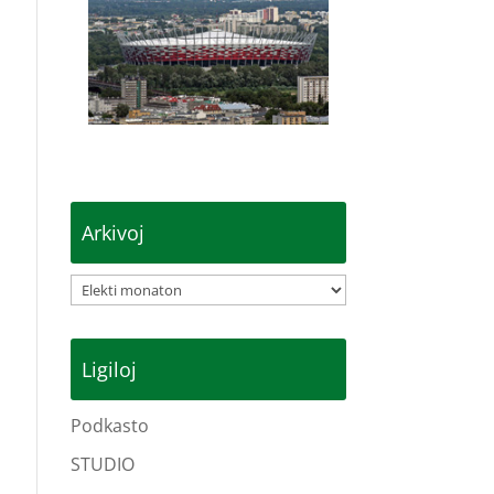
Arkivoj
Arkivoj
Ligiloj
Podkasto
STUDIO