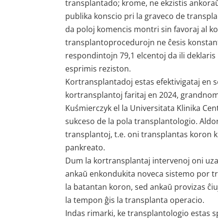
transplantado; krome, ne ekzistis ankoraŭ
publika konscio pri la graveco de transpl
da poloj komencis montri sin favoraj al ko
transplantoprocedurojn ne ĉesis konstante
respondintojn 79,1 elcentoj da ili deklar
esprimis reziston.
Kortransplantadoj estas efektivigataj en s
kortransplantoj faritaj en 2024, grandno
Kuśmierczyk el la Universitata Klinika Ce
sukceso de la pola transplantologio. Aldo
transplantoj, t.e. oni transplantas koro
pankreato.
Dum la kortransplantaj intervenoj oni uza
ankaŭ enkondukita noveca sistemo por tr
la batantan koron, sed ankaŭ provizas ĉi
la tempon ĝis la transplanta operacio.
Indas rimarki, ke transplantologio estas 