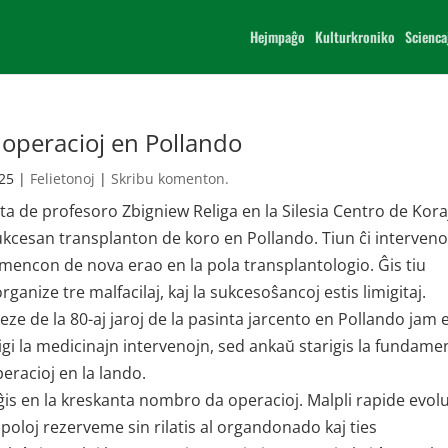
Hejmpaĝo
Kulturkroniko
Scienca
 operacioj en Pollando
025
|
Felietonoj
|
Skribu komenton.
a de profesoro Zbigniew Religa en la Silesia Centro de Kora
ukcesan transplanton de koro en Pollando. Tiun ĉi interven
komencon de nova erao en la pola transplantologio. Ĝis tiu
anize tre malfacilaj, kaj la sukcesoŝancoj estis limigitaj.
ze de la 80-aj jaroj de la pasinta jarcento en Pollando jam e
igi la medicinajn intervenojn, sed ankaŭ starigis la fundam
peracioj en la lando.
s en la kreskanta nombro da operacioj. Malpli rapide evolu
j poloj rezerveme sin rilatis al organdonado kaj ties