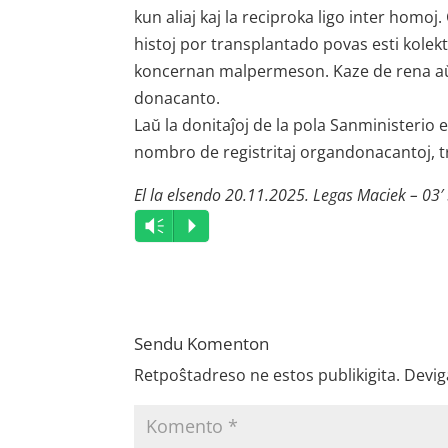
kun aliaj kaj la reciproka ligo inter homoj
histoj por transplantado povas esti kolekt
koncernan malpermeson. Kaze de rena aŭ 
donacanto.
Laŭ la donitaĵoj de la pola Sanministerio 
nombro de registritaj organdonacantoj, tr
El la elsendo 20.11.2025. Legas Maciek – 03′
Audio
Vm
P
Player
Sendu Komenton
Retpoŝtadreso ne estos publikigita.
Devig