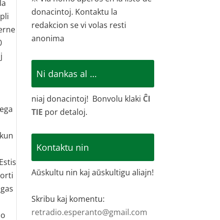
la
donacintoj. Kontaktu la
pli
redakcion se vi volas resti
cerne
anonima
0
j
Ni dankas al …
niaj donacintoj! Bonvolu klaki
ĈI
dega
TIE
por detaloj.
 kun
Kontaktu nin
Estis
Aŭskultu nin kaj aŭskultigu aliajn!
orti
igas
Skribu kaj komentu:
retradio.esperanto@gmail.com
co