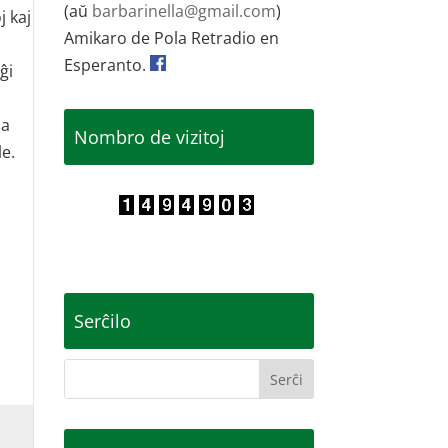
(aŭ
barbarinella@gmail.com
)
j kaj
Amikaro de Pola Retradio en
Esperanto.
ĝi
la
Nombro de vizitoj
le.
Serĉilo