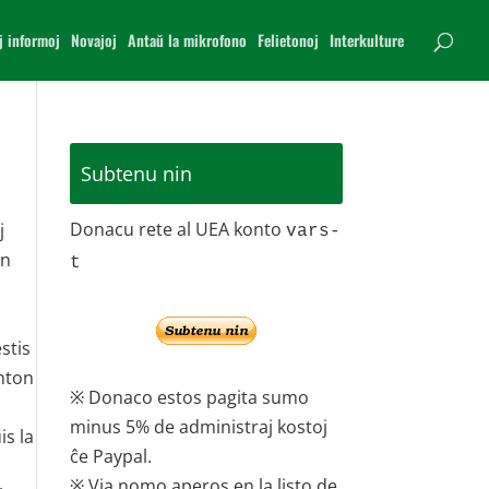
j informoj
Novajoj
Antaŭ la mikrofono
Felietonoj
Interkulture
Subtenu nin
Donacu rete al UEA konto
j
vars-
on
t
stis
enton
※ Donaco estos pagita sumo
minus 5% de administraj kostoj
is la
ĉe Paypal.
※ Via nomo aperos en la listo de