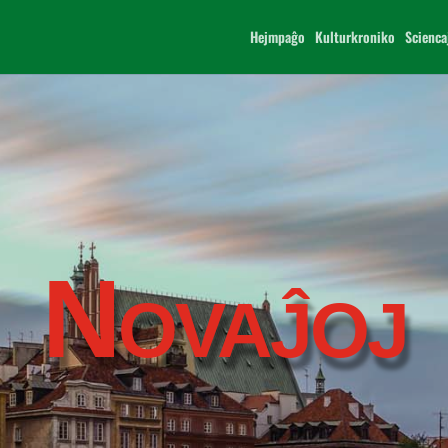
Hejmpaĝo
Kulturkroniko
Scienca
Novaĵoj