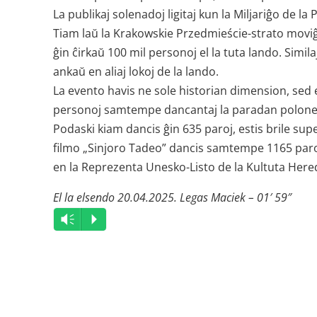
La publikaj solenadoj ligitaj kun la Miljariĝo de l
Tiam laŭ la Krakowskie Przedmieście-strato movi
ĝin ĉirkaŭ 100 mil personoj el la tuta lando. Simil
ankaŭ en aliaj lokoj de la lando.
La evento havis ne sole historian dimension, sed 
personoj samtempe dancantaj la paradan polonezo
Podaski kiam dancis ĝin 635 paroj, estis brile sup
filmo „Sinjoro Tadeo” dancis samtempe 1165 paroj.
en la Reprezenta Unesko-Listo de la Kultuta Her
El la elsendo 20.04.2025. Legas Maciek – 01′ 59″
Audio
Vm
P
Player