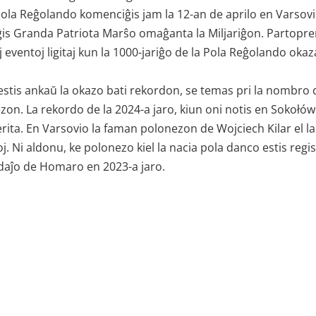
a Pola Reĝolando komenciĝis jam la 12-an de aprilo en Varsovi
ĝis Granda Patriota Marŝo omaĝanta la Miljariĝon. Partopre
aj eventoj ligitaj kun la 1000-jariĝo de la Pola Reĝolando okaz
estis ankaŭ la okazo bati rekordon, se temas pri la nombro 
n. La rekordo de la 2024-a jaro, kiun oni notis en Sokołów
erita. En Varsovio la faman polonezon de Wojciech Kilar el la
 Ni aldonu, ke polonezo kiel la nacia pola danco estis regis
edaĵo de Homaro en 2023-a jaro.