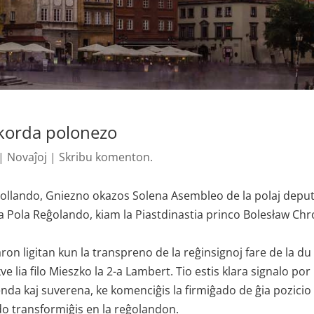
ekorda polonezo
|
Novaĵoj
|
Skribu komenton.
 Pollando, Gniezno okazos Solena Asembleo de la polaj deput
e la Pola Reĝolando, kiam la Piastdinastia princo Bolesław Ch
ron ligitan kun la transpreno de la reĝinsignoj fare de la du
 lia filo Mieszko la 2-a Lambert. Tio estis klara signalo por 
nda kaj suverena, ke komenciĝis la firmiĝado de ĝia pozicio
o transformiĝis en la reĝolandon.