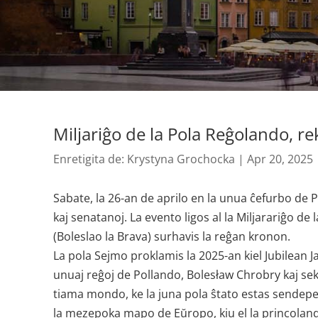
Miljariĝo de la Pola Reĝolando, r
Enretigita de:
Krystyna Grochocka
|
Apr 20, 2025
Sabate, la 26-an de aprilo en la unua ĉefurbo de
kaj senatanoj. La evento ligos al la Miljarariĝo d
(Boleslao la Brava) surhavis la reĝan kronon.
La pola Sejmo proklamis la 2025-an kiel Jubilean Ja
unuaj reĝoj de Pollando, Bolesław Chrobry kaj sekve
tiama mondo, ke la juna pola ŝtato estas sendepe
la mezepoka mapo de Eŭropo, kiu el la princoland