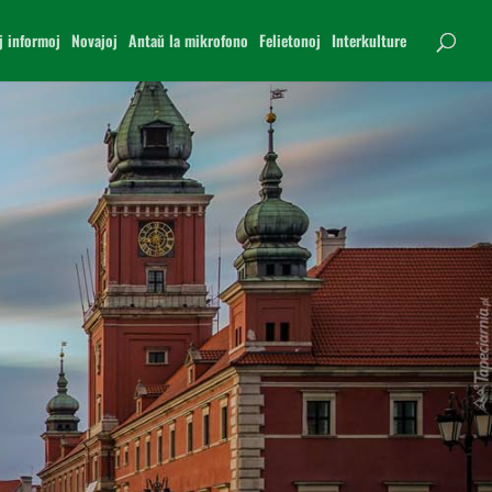
j informoj
Novajoj
Antaŭ la mikrofono
Felietonoj
Interkulture