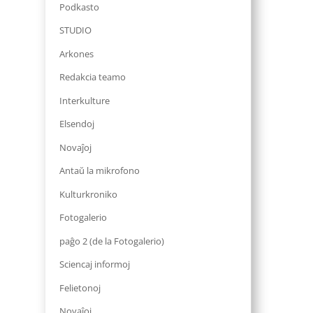
Podkasto
STUDIO
Arkones
Redakcia teamo
Interkulture
Elsendoj
Novaĵoj
Antaŭ la mikrofono
Kulturkroniko
Fotogalerio
paĝo 2 (de la Fotogalerio)
Sciencaj informoj
Felietonoj
Novaĵoj