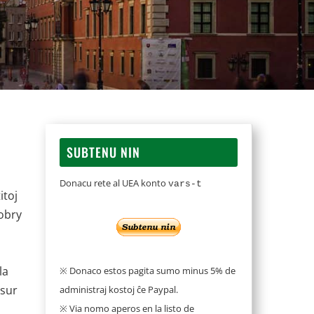
SUBTENU NIN
Donacu rete al UEA konto
vars-t
itoj
robry
la
※ Donaco estos pagita sumo minus 5% de
 sur
administraj kostoj ĉe Paypal.
※ Via nomo aperos en la listo de