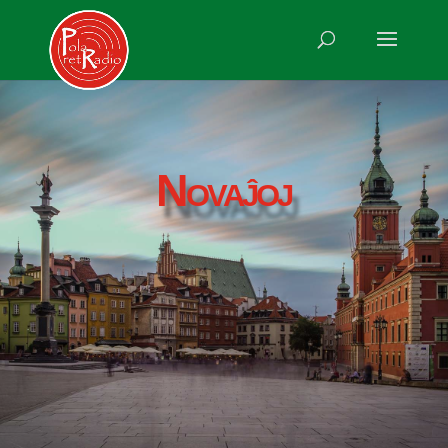
Novaĵoj