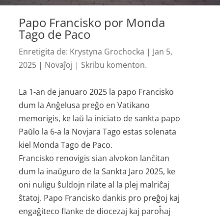
Papo Francisko por Monda
Tago de Paco
Enretigita de:
Krystyna Grochocka
|
Jan 5,
2025
|
Novaĵoj
|
Skribu komenton.
La 1-an de januaro 2025 la papo Francisko
dum la Anĝelusa preĝo en Vatikano
memorigis, ke laŭ la iniciato de sankta papo
Paŭlo la 6-a la Novjara Tago estas solenata
kiel Monda Tago de Paco.
Francisko renovigis sian alvokon lanĉitan
dum la inaŭguro de la Sankta Jaro 2025, ke
oni nuligu ŝuldojn rilate al la plej malriĉaj
ŝtatoj. Papo Francisko dankis pro preĝoj kaj
engaĝiteco flanke de diocezaj kaj paroĥaj