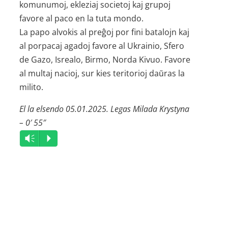
komunumoj, ekleziaj societoj kaj grupoj
favore al paco en la tuta mondo.
La papo alvokis al preĝoj por fini batalojn kaj
al porpacaj agadoj favore al Ukrainio, Sfero
de Gazo, Isrealo, Birmo, Norda Kivuo. Favore
al multaj nacioj, sur kies teritorioj daŭras la
milito.
El la elsendo 05.01.2025. Legas Milada Krystyna
– 0′ 55″
Audio
Vm
P
Player