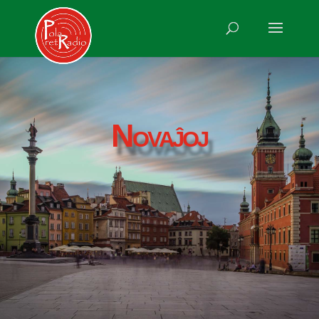
Novaĵoj