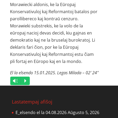
Morawiecki aldonis, ke la Eŭropaj
Konservativuloj kaj Reformantoj batalos por
parollibereco kaj kontraŭ cenzuro.
Morawieki substrekis, ke la volo de la
eŭropaj nacioj devas decidi, kiu gajnas en
demokratio kaj ne la bruselaj burokratoj. Li
deklaris fari ĉion, por ke la Eŭropaj
Konservativuloj kaj Reformantoj estu ĉiam
pli fortaj en Eŭropo kaj en la mondo.
El la elsendo 15.01.2025. Legas Milada – 02′ 24″
Audio
Vm
P
Player
Lastatempaj afiŝoj
E_elsendo el la 04.08.2026
Aŭgusto 5, 2026