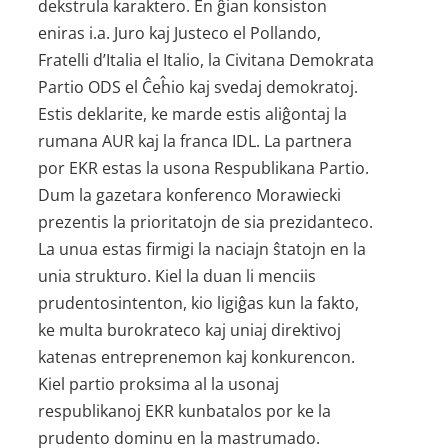
dekstrula karaktero. En ĝian konsiston
eniras i.a. Juro kaj Justeco el Pollando,
Fratelli d’Italia el Italio, la Civitana Demokrata
Partio ODS el Ĉeĥio kaj svedaj demokratoj.
Estis deklarite, ke marde estis aliĝontaj la
rumana AUR kaj la franca IDL. La partnera
por EKR estas la usona Respublikana Partio.
Dum la gazetara konferenco Morawiecki
prezentis la prioritatojn de sia prezidanteco.
La unua estas firmigi la naciajn ŝtatojn en la
unia strukturo. Kiel la duan li menciis
prudentosintenton, kio ligiĝas kun la fakto,
ke multa burokrateco kaj uniaj direktivoj
katenas entreprenemon kaj konkurencon.
Kiel partio proksima al la usonaj
respublikanoj EKR kunbatalos por ke la
prudento dominu en la mastrumado.