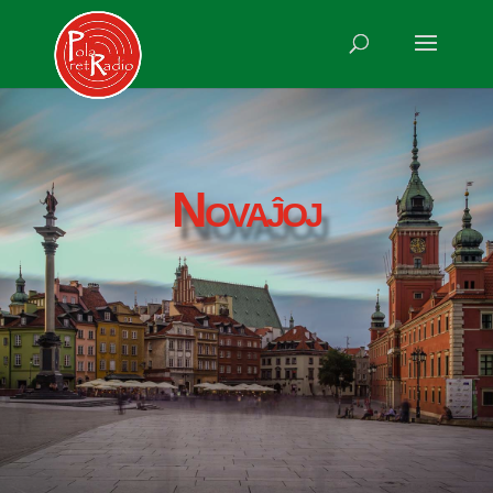
Novaĵoj