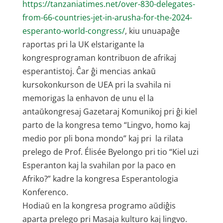
https://tanzaniatimes.net/over-830-delegates-
from-66-countries-jet-in-arusha-for-the-2024-
esperanto-world-congress/
, kiu unuapaĝe
raportas pri la UK elstarigante la
kongresprograman kontribuon de afrikaj
esperantistoj. Ĉar ĝi mencias ankaŭ
kursokonkurson de UEA pri la svahila ni
memorigas la enhavon de unu el la
antaŭkongresaj Gazetaraj Komunikoj pri ĝi kiel
parto de la kongresa temo “Lingvo, homo kaj
medio por pli bona mondo” kaj pri la rilata
prelego de Prof. Élisée Byelongo pri tio “Kiel uzi
Esperanton kaj la svahilan por la paco en
Afriko?” kadre la kongresa Esperantologia
Konferenco.
Hodiaŭ en la kongresa programo aŭdiĝis
aparta prelego pri Masaja kulturo kaj lingvo.