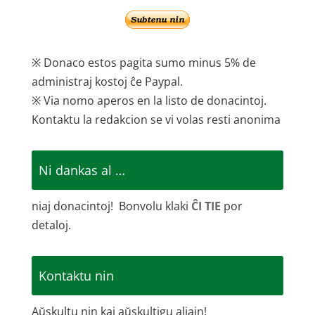
※ Donaco estos pagita sumo minus 5% de
administraj kostoj ĉe Paypal.
※ Via nomo aperos en la listo de donacintoj.
Kontaktu la redakcion se vi volas resti anonima
Ni dankas al …
niaj donacintoj! Bonvolu klaki
ĈI TIE
por
detaloj.
Kontaktu nin
Aŭskultu nin kaj aŭskultigu aliajn!