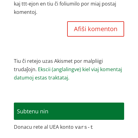
kaj ttt-ejon en tiu ĉi foliumilo por miaj postaj
komentoj.
Tiu ĉi retejo uzas Akismet por malpliigi
trudaĵojn.
Ekscii (anglalingve) kiel viaj komentaj
datumoj estas traktataj.
Subtenu nin
Donacu rete al UEA konto
vars-t