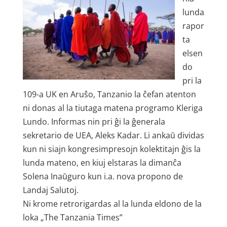
lunda
rapor
ta
elsen
do
pri la
109-a UK en Aruŝo, Tanzanio la ĉefan atenton
ni donas al la tiutaga matena programo Kleriga
Lundo. Informas nin pri ĝi la ĝenerala
sekretario de UEA, Aleks Kadar. Li ankaŭ dividas
kun ni siajn kongresimpresojn kolektitajn ĝis la
lunda mateno, en kiuj elstaras la dimanĉa
Solena Inaŭguro kun i.a. nova propono de
Landaj Salutoj.
Ni krome retrorigardas al la lunda eldono de la
loka „The Tanzania Times”