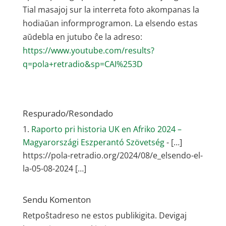
Tial masajoj sur la interreta foto akompanas la
hodiaŭan informprogramon. La elsendo estas
aŭdebla en jutubo ĉe la adreso:
https://www.youtube.com/results?
q=pola+retradio&sp=CAI%253D
Respurado/Resondado
Raporto pri historia UK en Afriko 2024 –
Magyarországi Eszperantó Szövetség
- […]
https://pola-retradio.org/2024/08/e_elsendo-el-
la-05-08-2024 […]
Sendu Komenton
Retpoŝtadreso ne estos publikigita.
Devigaj