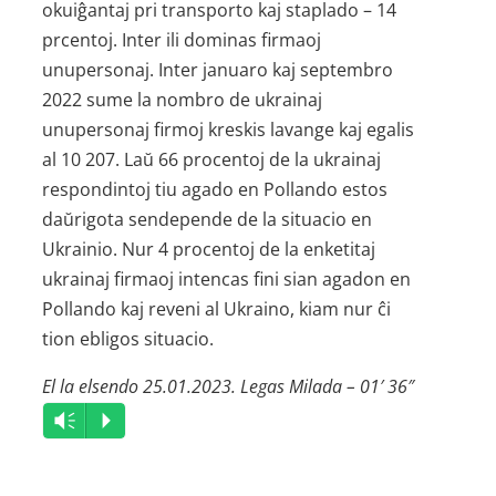
okuiĝantaj pri transporto kaj staplado – 14
prcentoj. Inter ili dominas firmaoj
unupersonaj. Inter januaro kaj septembro
2022 sume la nombro de ukrainaj
unupersonaj firmoj kreskis lavange kaj egalis
al 10 207. Laŭ 66 procentoj de la ukrainaj
respondintoj tiu agado en Pollando estos
daŭrigota sendepende de la situacio en
Ukrainio. Nur 4 procentoj de la enketitaj
ukrainaj firmaoj intencas fini sian agadon en
Pollando kaj reveni al Ukraino, kiam nur ĉi
tion ebligos situacio.
El la elsendo 25.01.2023. Legas Milada – 01′ 36″
Audio
Vm
P
Player