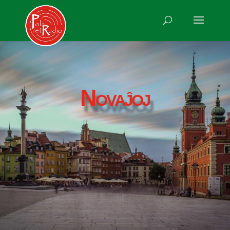
Novaĵoj