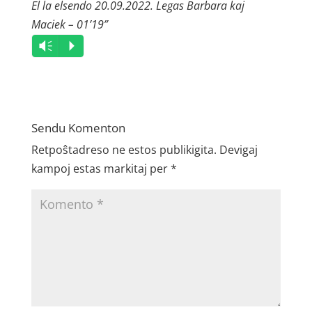
El la elsendo 20.09.2022. Legas Barbara kaj
Maciek – 01’19”
Audio
Vm
P
Player
Sendu Komenton
Retpoŝtadreso ne estos publikigita.
Devigaj
kampoj estas markitaj per
*