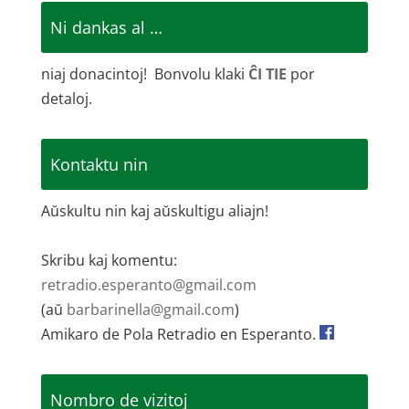
Ni dankas al …
niaj donacintoj! Bonvolu klaki
ĈI TIE
por
detaloj.
Kontaktu nin
Aŭskultu nin kaj aŭskultigu aliajn!
Skribu kaj komentu:
retradio.esperanto@gmail.com
(aŭ
barbarinella@gmail.com
)
Amikaro de Pola Retradio en Esperanto.
Nombro de vizitoj