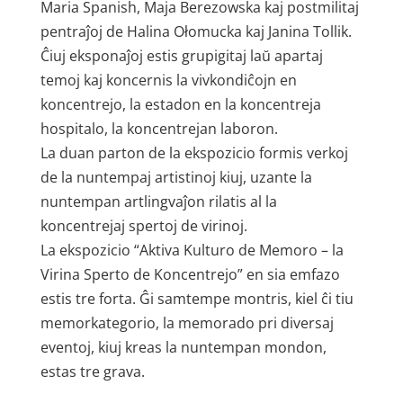
Maria Spanish, Maja Berezowska kaj postmilitaj
pentraĵoj de Halina Ołomucka kaj Janina Tollik.
Ĉiuj eksponaĵoj estis grupigitaj laŭ apartaj
temoj kaj koncernis la vivkondiĉojn en
koncentrejo, la estadon en la koncentreja
hospitalo, la koncentrejan laboron.
La duan parton de la ekspozicio formis verkoj
de la nuntempaj artistinoj kiuj, uzante la
nuntempan artlingvaĵon rilatis al la
koncentrejaj spertoj de virinoj.
La ekspozicio “Aktiva Kulturo de Memoro – la
Virina Sperto de Koncentrejo” en sia emfazo
estis tre forta. Ĝi samtempe montris, kiel ĉi tiu
memorkategorio, la memorado pri diversaj
eventoj, kiuj kreas la nuntempan mondon,
estas tre grava.