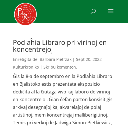
Podlaĥia Libraro pri virinoj en
koncentrejoj
Enretigita de:
Barbara Pietrzak
|
Sept 20, 2022
|
Kulturkroniko
|
Skribu komenton.
Ĝis la 8-a de septembro en la Podlaĥia Libraro
en Bjalistoko estis prezentata ekspozicio
dediĉita al la ĉiutaga vivo kaj laboro de virinoj
en koncentrejoj. Ĝian ĉefan parton konsisitigis
arkivaj desegnaĵoj kaj akvarelaĵoj de polaj
artistinoj, mem koncentrejaj malliberigitinoj.
Temis pri verkoj de Jadwiga Simon-Pietkiewicz,