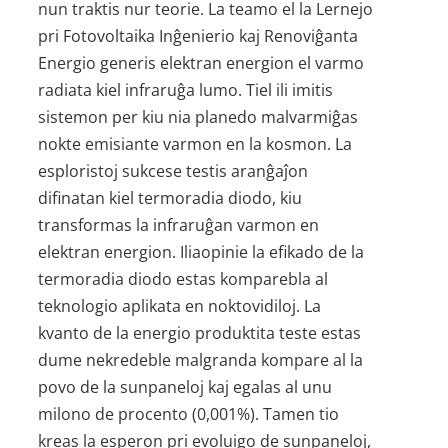
nun traktis nur teorie. La teamo el la Lernejo
pri Fotovoltaika Inĝenierio kaj Renoviĝanta
Energio generis elektran energion el varmo
radiata kiel infraruĝa lumo. Tiel ili imitis
sistemon per kiu nia planedo malvarmiĝas
nokte emisiante varmon en la kosmon. La
esploristoj sukcese testis aranĝaĵon
difinatan kiel termoradia diodo, kiu
transformas la infraruĝan varmon en
elektran energion. Iliaopinie la efikado de la
termoradia diodo estas komparebla al
teknologio aplikata en noktovidiloj. La
kvanto de la energio produktita teste estas
dume nekredeble malgranda kompare al la
povo de la sunpaneloj kaj egalas al unu
milono de procento (0,001%). Tamen tio
kreas la esperon pri evoluigo de sunpaneloj,