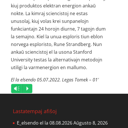
kiuj produktos elektran energion ankaŭ
nokte. La kimraj sciencistoj ne estas
unusolaj, kiuj volas krei sunpanelojn
funkciantajn 24 horojn diurne, 7 tagojn dum
la semajno. Kiel la unua esploris tiun eblon
norvega esploristo, Rune Strandberg. Nun
ankaŭ sciencistoj el la usona Stanford
University testas la alternativajn metodojn
utiligi la varmenergion en mallumo.
El la elsendo 05.07.2022. Legas Tomek – 01′
Audio
Vm
P
Player
Lastatempaj afiŝoj
E_elsendo el la 08.08.2026
Aŭgusto 8, 2026