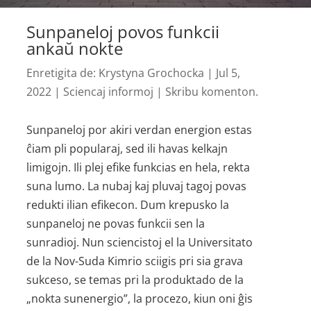
Sunpaneloj povos funkcii
ankaŭ nokte
Enretigita de:
Krystyna Grochocka
|
Jul 5,
2022
|
Sciencaj informoj
|
Skribu komenton.
Sunpaneloj por akiri verdan energion estas
ĉiam pli popularaj, sed ili havas kelkajn
limigojn. Ili plej efike funkcias en hela, rekta
suna lumo. La nubaj kaj pluvaj tagoj povas
redukti ilian efikecon. Dum krepusko la
sunpaneloj ne povas funkcii sen la
sunradioj. Nun sciencistoj el la Universitato
de la Nov-Suda Kimrio sciigis pri sia grava
sukceso, se temas pri la produktado de la
„nokta sunenergio”, la procezo, kiun oni ĝis