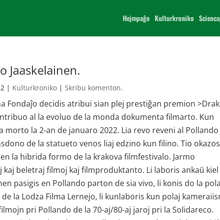
Hejmpaĝo
Kulturkroniko
Scienca
o Jaaskelainen.
22
|
Kulturkroniko
|
Skribu komenton.
a Fondaĵo decidis atribui sian plej prestiĝan premion >Dra
kontribuo al la evoluo de la monda dokumenta filmarto. Kun
a morto la 2-an de januaro 2022. Lia revo reveni al Pollando
sdono de la statueto venos liaj edzino kun filino. Tio okazo
 en la hibrida formo de la krakova filmfestivalo. Jarmo
kaj beletraj filmoj kaj filmproduktanto. Li laboris ankaŭ kiel
inen pasigis en Pollando parton de sia vivo, li konis do la pol
a. de la Lodza Filma Lernejo, li kunlaboris kun polaj kameraiis
 filmojn pri Pollando de la 70-aj/80-aj jaroj pri la Solidareco.