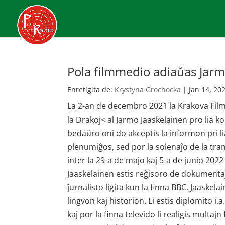
Pola filmmedio adiaŭas Jarm
Enretigita de:
Krystyna Grochocka
|
Jan 14, 20
La 2-an de decembro 2021 la Krakova Film
la Drakoj< al Jarmo Jaaskelainen pro lia 
bedaŭro oni do akceptis la informon pri li
plenumiĝos, sed por la solenaĵo de la tran
inter la 29-a de majo kaj 5-a de junio 2022
Jaaskelainen estis reĝisoro de dokumentaj 
ĵurnalisto ligita kun la finna BBC. Jaaskela
lingvon kaj historion. Li estis diplomito i.
kaj por la finna televido li realigis multajn