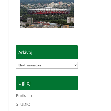
Arkivoj
Arkivoj
Ligiloj
Podkasto
STUDIO