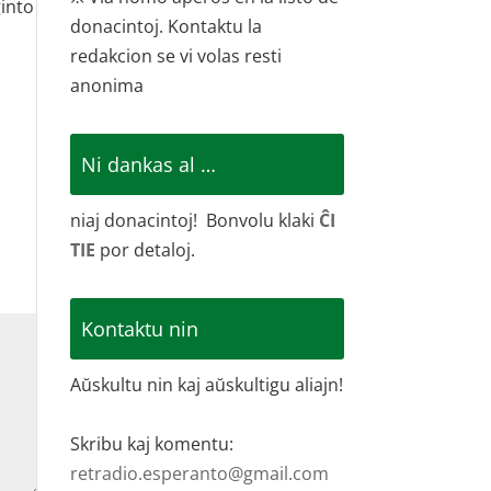
ĝinto
donacintoj. Kontaktu la
redakcion se vi volas resti
anonima
Ni dankas al …
niaj donacintoj! Bonvolu klaki
ĈI
TIE
por detaloj.
Kontaktu nin
Aŭskultu nin kaj aŭskultigu aliajn!
Skribu kaj komentu:
retradio.esperanto@gmail.com