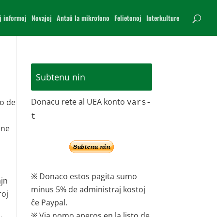
j informoj
Novajoj
Antaŭ la mikrofono
Felietonoj
Interkulture
Subtenu nin
Donacu rete al UEA konto
ko de
vars-
t
 ne
s
※ Donaco estos pagita sumo
ajn
minus 5% de administraj kostoj
roj
ĉe Paypal.
※ Via nomo aperos en la listo de