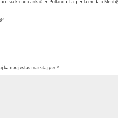
 pro sia kreado ankaŭ en Pollando. I.a. per la medalo Meriti
28″
aj kampoj estas markitaj per
*