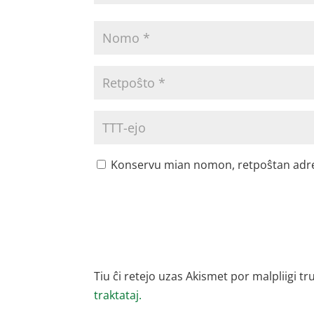
Konservu mian nomon, retpoŝtan adreson
Tiu ĉi retejo uzas Akismet por malpliigi tr
traktataj.