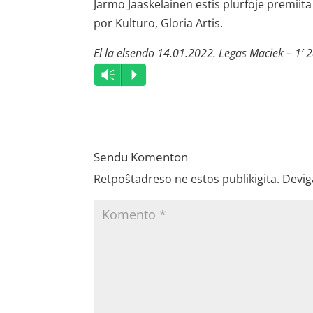
Jarmo Jaaskelainen estis plurfoje premiita
por Kulturo, Gloria Artis.
El la elsendo 14.01.2022. Legas Maciek – 1′ 
Audio
Vm
P
Player
Sendu Komenton
Retpoŝtadreso ne estos publikigita.
Devig