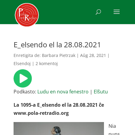
E_elsendo el la 28.08.2021
Enretigita de:
Barbara Pietrzak
|
Aŭg 28, 2021
|
Elsendoj
|
2 komentoj
Podkasto:
Ludu en nova fenestro
|
Elŝutu
La 1095-a E_elsendo el la 28.08.2021 ĉe
www.pola-retradio.org
Nia
nuns