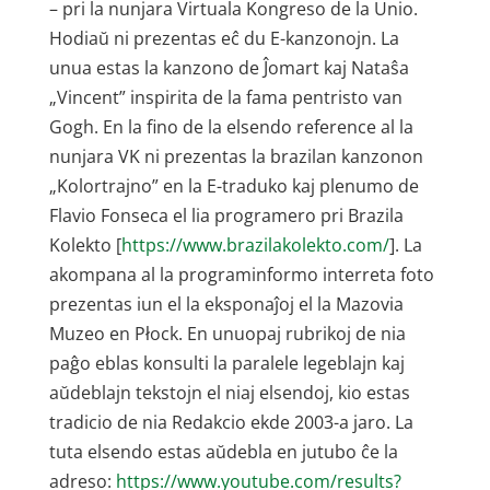
– pri la nunjara Virtuala Kongreso de la Unio.
Hodiaŭ ni prezentas eĉ du E-kanzonojn. La
unua estas la kanzono de Ĵomart kaj Nataŝa
„Vincent” inspirita de la fama pentristo van
Gogh. En la fino de la elsendo reference al la
nunjara VK ni prezentas la brazilan kanzonon
„Kolortrajno” en la E-traduko kaj plenumo de
Flavio Fonseca el lia programero pri Brazila
Kolekto [
https://www.brazilakolekto.com/
]. La
akompana al la programinformo interreta foto
prezentas iun el la eksponaĵoj el la Mazovia
Muzeo en Płock. En unuopaj rubrikoj de nia
paĝo eblas konsulti la paralele legeblajn kaj
aŭdeblajn tekstojn el niaj elsendoj, kio estas
tradicio de nia Redakcio ekde 2003-a jaro. La
tuta elsendo estas aŭdebla en jutubo ĉe la
adreso:
https://www.youtube.com/results?