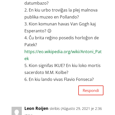
datumbazo?
2. En kiu urbo troviĝas la plej malnova
publika muzeo en Pollando?
3. Kion komunan havas Van Gogh kaj
Esperanto? 😉
4. Ĉu brita reĝino posedis horloĝon de
Patek?
https://eo.wikipedia.org/wiki/Antoni_Pat
ek
5. Kion signifas IKUE? En kiu loko mortis
sacerdoto M.M. Kolbe?
6. En kiu lando vivas Flavio Fonseca?
Respondi
Leon Roijen
skribis (Aŭgusto 29, 2021 je 2:36