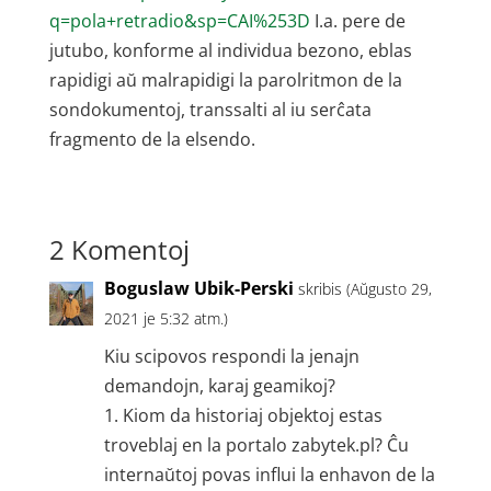
q=pola+retradio&sp=CAI%253D
I.a. pere de
jutubo, konforme al individua bezono, eblas
rapidigi aŭ malrapidigi la parolritmon de la
sondokumentoj, transsalti al iu serĉata
fragmento de la elsendo.
2 Komentoj
Boguslaw Ubik-Perski
skribis (Aŭgusto 29,
2021 je 5:32 atm.)
Kiu scipovos respondi la jenajn
demandojn, karaj geamikoj?
1. Kiom da historiaj objektoj estas
troveblaj en la portalo zabytek.pl? Ĉu
internaŭtoj povas influi la enhavon de la