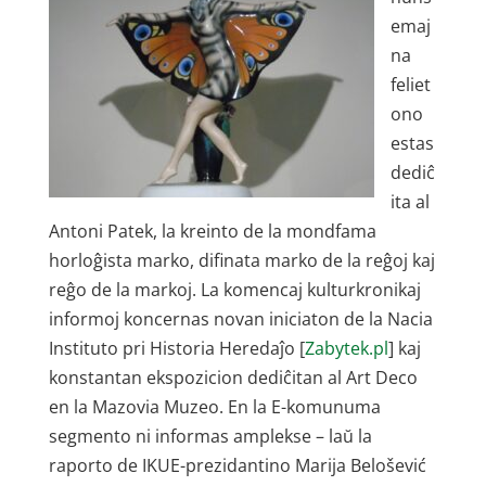
emaj
na
feliet
ono
estas
dediĉ
ita al
Antoni Patek, la kreinto de la mondfama
horloĝista marko, difinata marko de la reĝoj kaj
reĝo de la markoj. La komencaj kulturkronikaj
informoj koncernas novan iniciaton de la Nacia
Instituto pri Historia Heredaĵo [
Zabytek.pl
] kaj
konstantan ekspozicion dediĉitan al Art Deco
en la Mazovia Muzeo. En la E-komunuma
segmento ni informas amplekse – laŭ la
raporto de IKUE-prezidantino Marija Belošević