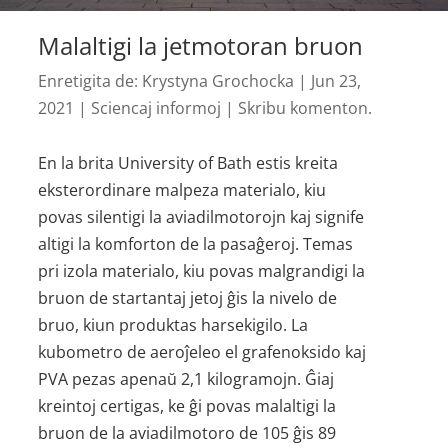
Malaltigi la jetmotoran bruon
Enretigita de:
Krystyna Grochocka
|
Jun 23,
2021
|
Sciencaj informoj
|
Skribu komenton.
En la brita University of Bath estis kreita
eksterordinare malpeza materialo, kiu
povas silentigi la aviadilmotorojn kaj signife
altigi la komforton de la pasaĝeroj. Temas
pri izola materialo, kiu povas malgrandigi la
bruon de startantaj jetoj ĝis la nivelo de
bruo, kiun produktas harsekigilo. La
kubometro de aeroĵeleo el grafenoksido kaj
PVA pezas apenaŭ 2,1 kilogramojn. Ĝiaj
kreintoj certigas, ke ĝi povas malaltigi la
bruon de la aviadilmotoro de 105 ĝis 89