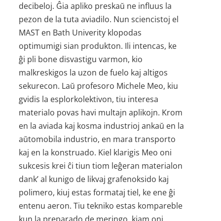
decibeloj. Ĝia apliko preskaŭ ne influus la
pezon de la tuta aviadilo. Nun sciencistoj el
MAST en Bath Univerity klopodas
optimumigi sian produkton. Ili intencas, ke
ĝi pli bone disvastigu varmon, kio
malkreskigos la uzon de fuelo kaj altigos
sekurecon. Laŭ profesoro Michele Meo, kiu
gvidis la esplorkolektivon, tiu interesa
materialo povas havi multajn aplikojn. Krom
en la aviada kaj kosma industrioj ankaŭ en la
aŭtomobila industrio, en mara transporto
kaj en la konstruado. Kiel klarigis Meo oni
sukcesis krei ĉi tiun tiom leĝeran materialon
dank’ al kunigo de likvaj grafenoksido kaj
polimero, kiuj estas formataj tiel, ke ene ĝi
entenu aeron. Tiu tekniko estas kompareble
kun la preparado de meringo, kiam oni