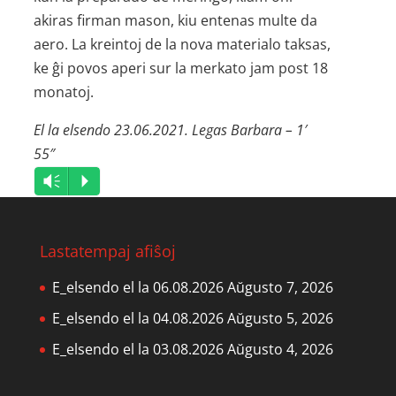
akiras firman mason, kiu entenas multe da
aero. La kreintoj de la nova materialo taksas,
ke ĝi povos aperi sur la merkato jam post 18
monatoj.
El la elsendo 23.06.2021. Legas Barbara – 1′
55″
Audio
Vm
P
Player
Lastatempaj afiŝoj
E_elsendo el la 06.08.2026
Aŭgusto 7, 2026
E_elsendo el la 04.08.2026
Aŭgusto 5, 2026
E_elsendo el la 03.08.2026
Aŭgusto 4, 2026