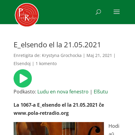
E_elsendo el la 21.05.2021
Enretigita de:
Krystyna Grochocka
|
Maj 21, 2021
|
Elsendoj
|
1 komento
Podkasto:
Ludu en nova fenestro
|
Elŝutu
La 1067-a E_elsendo el la 21.05.2021 ĉe
www.pola-retradio.org
Hodi
aŭ