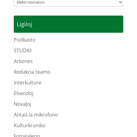
Arkivoj
Ligiloj
Podkasto
STUDIO
Arkones
Redakcia teamo
Interkulture
Elsendoj
Novaĵoj
Antaŭ la mikrofono
Kulturkroniko
Fotogalerio