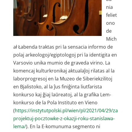
nia
feliet
ono
de
Mich
ał Łabenda traktas pri la sensacia informo de
polaj arkeologoj/egiptologoj pri la identigita en
Varsovio unika mumio de graveda virino. La
komencaj kulturkronikaj aktualaĵoj rilatas al la
laborprogresoj en la Muzeo de Siberiekzilitoj
en Bjalistoko, al la ĵus finiĝinta liutfarista
konkurso kaj ĝiaj laŭreatoj, al la grafika Lem-
konkurso de la Pola Instituto en Vieno
(
https://instytutpolski.pl/wien/pl/2021/04/29/za
projektuj-pocztowke-z-okazji-roku-stanislawa-
lema/
). En la E-komunuma segmento ni