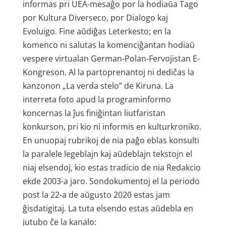
informas pri UEA-mesaĝo por la hodiaŭa Tago
por Kultura Diverseco, por Dialogo kaj
Evoluigo. Fine aŭdiĝas Leterkesto; en la
komenco ni salutas la komenciĝantan hodiaŭ
vespere virtualan German-Polan-Fervojistan E-
Kongreson. Al la partoprenantoj ni dediĉas la
kanzonon „La verda stelo” de Kiruna. La
interreta foto apud la programinformo
koncernas la ĵus finiĝintan liutfaristan
konkurson, pri kio ni informis en kulturkroniko.
En unuopaj rubrikoj de nia paĝo eblas konsulti
la paralele legeblajn kaj aŭdeblajn tekstojn el
niaj elsendoj, kio estas tradicio de nia Redakcio
ekde 2003-a jaro. Sondokumentoj el la periodo
post la 22-a de aŭgusto 2020 estas jam
ĝisdatigitaj. La tuta elsendo estas aŭdebla en
jutubo ĉe la kanalo: