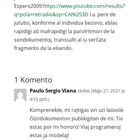
Espero2009:
https://www.youtube.com/results?
q=pola+retradio&sp=CAI%253D
I.a. pere de
jutubo, konforme al individua bezono, eblas
rapidigi aŭ malrapidigi la parolritmon de la
sondokumentoj, transsalti al iu serĉata
fragmento de la elsendo.
1 Komento
Paulo Sergio Viana
skribis (Majo 27, 2021 je
4:53 ptm.)
Kompreneble, mi rajtigas vin uzi laŭvole
ĉiŭndokumenton publikigitan de mi. Tio
estas por mi honoro! Viaj programeroj
estas ja modelaj!