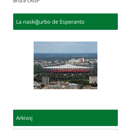
Bruce CRISP
La naskiĝurbo de Esperanto
Arkivoj