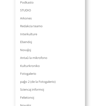
Podkasto
STUDIO
Arkones
Redakcia teamo
Interkulture
Elsendoj
Novaĵoj
Antaŭ la mikrofono
Kulturkroniko
Fotogalerio
paĝo 2 (de la Fotogalerio)
Sciencaj informoj
Felietonoj
Novaĵoj