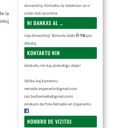
donacintoj. Kontaktu la redakcion se vi
de la
volas resti anonima
lokoj
NI DANKAS AL …
niaj donacintoj! Bonvolu klaki
ĈI TIE
por
detaloj.
KONTAKTU NIN
Aŭskultu nin kaj aŭskultigu aliajn!
Skribu kaj komentu:
retradio.esperanto@gmail.com
(aŭ
barbarinella@gmail.com
)
Amikaro de Pola Retradio en Esperanto.
NOMBRO DE VIZITOJ