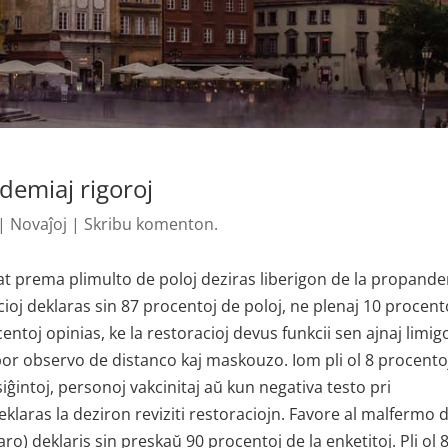
demiaj rigoroj
|
Novaĵoj
|
Skribu komenton.
tat prema plimulto de poloj deziras liberigon de la propande
cioj deklaras sin 87 procentoj de poloj, ne plenaj 10 procent
entoj opinias, ke la restoracioj devus funkcii sen ajnaj limigo
por observo de distanco kaj maskouzo. Iom pli ol 8 procento
siĝintoj, personoj vakcinitaj aŭ kun negativa testo pri
eklaras la deziron reviziti restoraciojn. Favore al malfermo 
aro) deklaris sin preskaŭ 90 procentoj de la enketitoj. Pli ol 