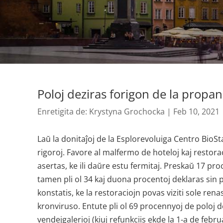
Poloj deziras forigon de la propan
Enretigita de:
Krystyna Grochocka
|
Feb 10, 2021
Laŭ la donitaĵoj de la Esplorevoluiga Centro BioS
rigoroj. Favore al malfermo de hoteloj kaj restora
asertas, ke ili daŭre estu fermitaj. Preskaŭ 17 proc
tamen pli ol 34 kaj duona procentoj deklaras sin 
konstatis, ke la restoraciojn povas viziti sole rena
kronviruso. Entute pli ol 69 procennyoj de poloj d
vendejgalerioj (kiuj refunkciis ekde la 1-a de febru