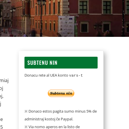
SUBTENU NIN
Donacu rete al UEA konto
vars-t
miaj
oj
j,
j
※ Donaco estos pagita sumo minus 5% de
de
administraj kostoj ĉe Paypal.
85
※ Via nomo aperos en la listo de