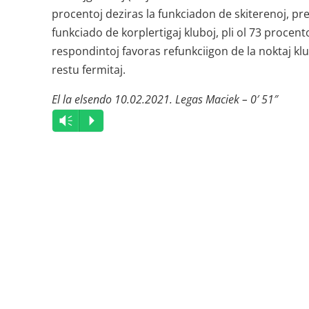
procentoj deziras la funkciadon de skiterenoj, pr
funkciado de korplertigaj kluboj, pli ol 73 procent
respondintoj favoras refunkciigon de la noktaj klu
restu fermitaj.
El la elsendo 10.02.2021. Legas Maciek – 0′ 51″
Audio
Vm
P
Player