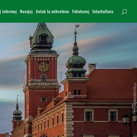
j informoj
Novajoj
Antaŭ la mikrofono
Felietonoj
Interkulture