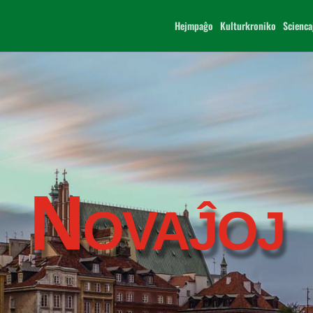
Hejmpaĝo
Kulturkroniko
Scienca
Novaĵoj