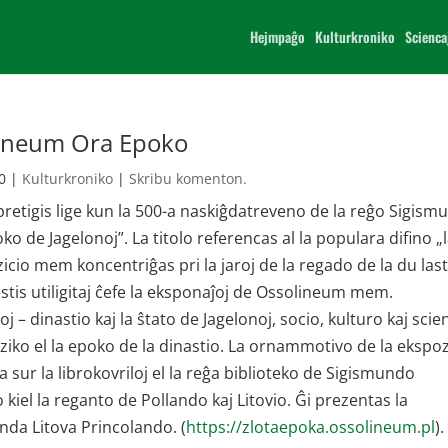
Hejmpaĝo
Kulturkroniko
Scienca
olineum Ora Epoko
0
|
Kulturkroniko
|
Skribu komenton.
 pretigis lige kun la 500-a naskiĝdatreveno de la reĝo Sigis
o de Jagelonoj”. La titolo referencas al la populara difino „
zicio mem koncentriĝas pri la jaroj de la regado de la du last
 estis utiligitaj ĉefe la eksponaĵoj de Ossolineum mem.
– dinastio kaj la ŝtato de Jagelonoj, socio, kulturo kaj scie
ziko el la epoko de la dinastio. La ornammotivo de la ekspoz
 sur la librokovriloj el la reĝa biblioteko de Sigismundo
 kiel la reganto de Pollando kaj Litovio. Ĝi prezentas la
nda Litova Princolando. (
https://zlotaepoka.ossolineum.pl
).