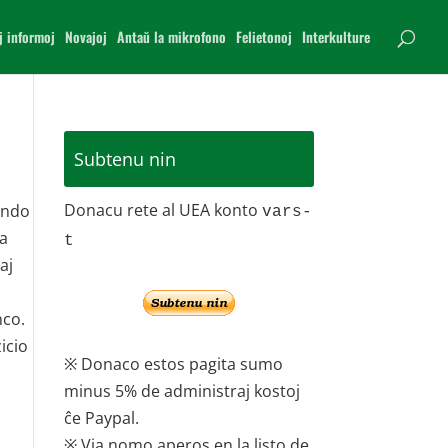
j informoj
Novajoj
Antaŭ la mikrofono
Felietonoj
Interkulture
Subtenu nin
Donacu rete al UEA konto
mundo
vars-
la
t
aj
nco.
icio
※ Donaco estos pagita sumo
minus 5% de administraj kostoj
ĉe Paypal.
※ Via nomo aperos en la listo de