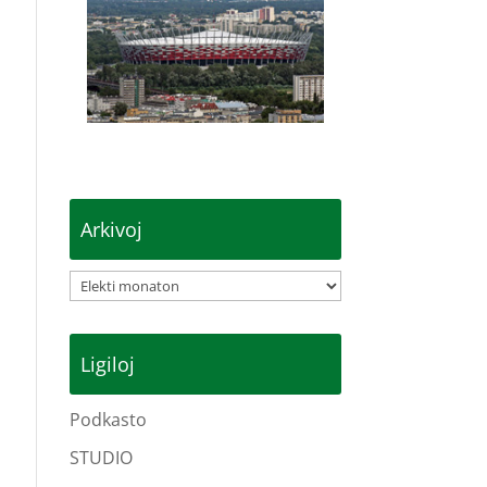
Arkivoj
Arkivoj
Ligiloj
Podkasto
STUDIO