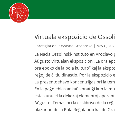
Virtuala ekspozicio de Oss
Enretigita de:
Krystyna Grochocka
|
Nov 6, 202
La Nacia Ossoliński-Instituto en Vroclavo
Aŭgusto virtualan ekspozicion „La ora epok
ora epoko de la pola kulturo” kaj la ekspo
reĝoj de ĉi tiu dinastio. Por la ekspozicio
La prezentoehavo koncentriĝas pri la temoj 
En la paĝo eblas ankaŭ konatiĝi kun la mu
estas unu el la dekoraj elementoj aperanta
Aŭgusto. Temas pri la ekslibriso de la reĝo
blazonon de la Pola Reĝolando kaj de Gra