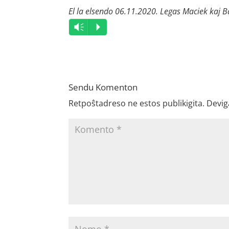
El la elsendo 06.11.2020. Legas Maciek kaj B
Audio
Vm
P
Player
Sendu Komenton
Retpoŝtadreso ne estos publikigita.
Devig