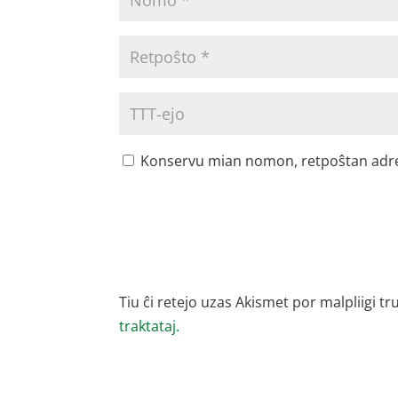
Konservu mian nomon, retpoŝtan adreson
Tiu ĉi retejo uzas Akismet por malpliigi tr
traktataj.