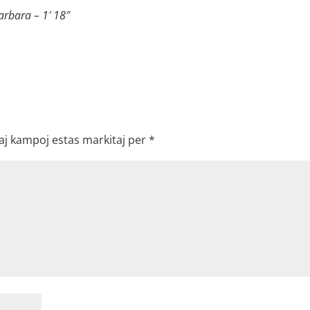
arbara – 1′ 18″
aj kampoj estas markitaj per
*