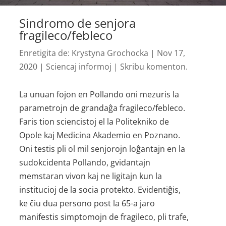
Sindromo de senjora
fragileco/febleco
Enretigita de:
Krystyna Grochocka
|
Nov 17,
2020
|
Sciencaj informoj
|
Skribu komenton.
La unuan fojon en Pollando oni mezuris la
parametrojn de grandaĝa fragileco/febleco.
Faris tion sciencistoj el la Politekniko de
Opole kaj Medicina Akademio en Poznano.
Oni testis pli ol mil senjorojn loĝantajn en la
sudokcidenta Pollando, gvidantajn
memstaran vivon kaj ne ligitajn kun la
institucioj de la socia protekto. Evidentiĝis,
ke ĉiu dua persono post la 65-a jaro
manifestis simptomojn de fragileco, pli trafe,