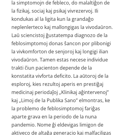
la simptomojn de febleco, do malaltiĝon de
la fizikaj, sociaj kaj psikaj vivrezervoj. Ili
kondukas al la ligita kun la grandaĝo
neplenlerteco kaj mallongigas la vivodaŭron.
Laŭ sciencistoj ĝustatempa diagnozo de la
feblosimptomoj donas ŝancon por plibonigi
la vivkomforton de senjoroj kaj longigi ilian
vivodaŭron. Tamen estas necese individue
trakti ĉiun pacienton depende de la
konstatita vivforta deficito. La aŭtoroj de la
esploroj, kies rezultoj aperis en prestiĝaj
medicinaj periodaĵoj „Klinikaj aĝintervenoj”
kaj „Limoj de la Publika Sano” elmontras, ke
la problemo de feblosimptomoj fariĝas
aparte grava en la periodo de la nuna
pandemio. Nome ĝi eldevigas limigon de
aktiveco de altaĝa generacio kaj malfaciligas