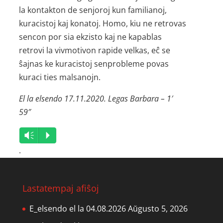
la kontakton de senjoroj kun familianoj,
kuracistoj kaj konatoj. Homo, kiu ne retrovas
sencon por sia ekzisto kaj ne kapablas
retrovi la vivmotivon rapide velkas, eĉ se
ŝajnas ke kuracistoj senprobleme povas
kuraci ties malsanojn.
El la elsendo 17.11.2020. Legas Barbara – 1′
59″
Audio
Vm
P
Player
.
Lastatempaj afiŝoj
E_elsendo el la 04.08.2026
Aŭgusto 5, 2026