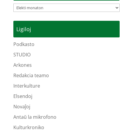
Arkivoj
Ligiloj
Podkasto
STUDIO
Arkones
Redakcia teamo
Interkulture
Elsendoj
Novaĵoj
Antaŭ la mikrofono
Kulturkroniko