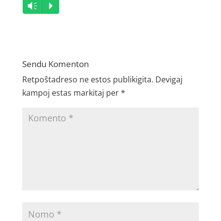
Audio
Vm
P
Player
Sendu Komenton
Retpoŝtadreso ne estos publikigita.
Devigaj
kampoj estas markitaj per
*