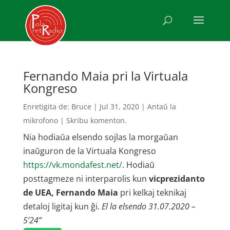
Fernando Maia pri la Virtuala
Kongreso
Enretigita de:
Bruce
|
Jul 31, 2020
|
Antaŭ la
mikrofono
|
Skribu komenton.
Nia hodiaŭa elsendo sojlas la morgaŭan
inaŭguron de la Virtuala Kongreso
https://vk.mondafest.net/
. Hodiaŭ
posttagmeze ni interparolis kun
vicprezidanto
de UEA, Fernando Maia
pri kelkaj teknikaj
detaloj ligitaj kun ĝi.
El la elsendo 31.07.2020 –
5’24”