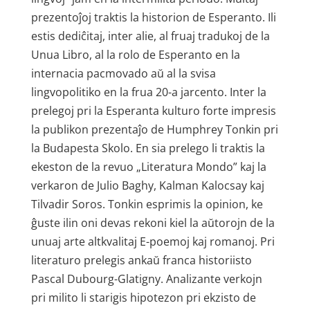
prezentoĵoj traktis la historion de Esperanto. Ili
estis dediĉitaj, inter alie, al fruaj tradukoj de la
Unua Libro, al la rolo de Esperanto en la
internacia pacmovado aŭ al la svisa
lingvopolitiko en la frua 20-a jarcento. Inter la
prelegoj pri la Esperanta kulturo forte impresis
la publikon prezentaĵo de Humphrey Tonkin pri
la Budapesta Skolo. En sia prelego li traktis la
ekeston de la revuo „Literatura Mondo” kaj la
verkaron de Julio Baghy, Kalman Kalocsay kaj
Tilvadir Soros. Tonkin esprimis la opinion, ke
ĝuste ilin oni devas rekoni kiel la aŭtorojn de la
unuaj arte altkvalitaj E-poemoj kaj romanoj. Pri
literaturo prelegis ankaŭ franca historiisto
Pascal Dubourg-Glatigny. Analizante verkojn
pri milito li starigis hipotezon pri ekzisto de