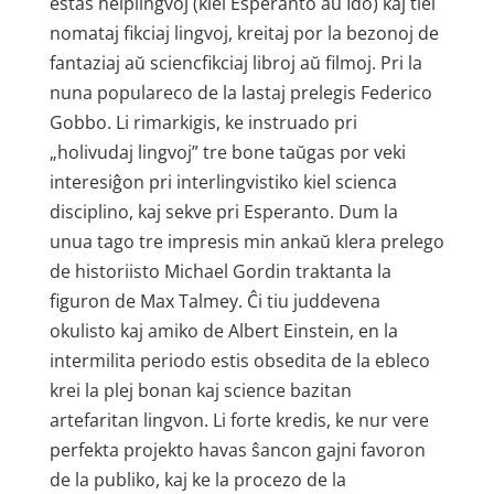
estas helplingvoj (kiel Esperanto aŭ Ido) kaj tiel
nomataj fikciaj lingvoj, kreitaj por la bezonoj de
fantaziaj aŭ sciencfikciaj libroj aŭ filmoj. Pri la
nuna populareco de la lastaj prelegis Federico
Gobbo. Li rimarkigis, ke instruado pri
„holivudaj lingvoj” tre bone taŭgas por veki
interesiĝon pri interlingvistiko kiel scienca
disciplino, kaj sekve pri Esperanto. Dum la
unua tago tre impresis min ankaŭ klera prelego
de historiisto Michael Gordin traktanta la
figuron de Max Talmey. Ĉi tiu juddevena
okulisto kaj amiko de Albert Einstein, en la
intermilita periodo estis obsedita de la ebleco
krei la plej bonan kaj science bazitan
artefaritan lingvon. Li forte kredis, ke nur vere
perfekta projekto havas ŝancon gajni favoron
de la publiko, kaj ke la procezo de la