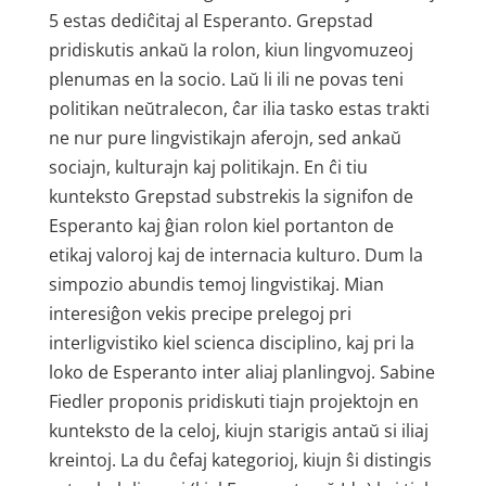
5 estas dediĉitaj al Esperanto. Grepstad
pridiskutis ankaŭ la rolon, kiun lingvomuzeoj
plenumas en la socio. Laŭ li ili ne povas teni
politikan neŭtralecon, ĉar ilia tasko estas trakti
ne nur pure lingvistikajn aferojn, sed ankaŭ
sociajn, kulturajn kaj politikajn. En ĉi tiu
kunteksto Grepstad substrekis la signifon de
Esperanto kaj ĝian rolon kiel portanton de
etikaj valoroj kaj de internacia kulturo. Dum la
simpozio abundis temoj lingvistikaj. Mian
interesiĝon vekis precipe prelegoj pri
interligvistiko kiel scienca disciplino, kaj pri la
loko de Esperanto inter aliaj planlingvoj. Sabine
Fiedler proponis pridiskuti tiajn projektojn en
kunteksto de la celoj, kiujn starigis antaŭ si iliaj
kreintoj. La du ĉefaj kategorioj, kiujn ŝi distingis