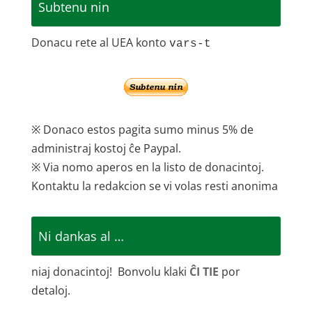
Subtenu nin
Donacu rete al UEA konto
vars-t
※ Donaco estos pagita sumo minus 5% de
administraj kostoj ĉe Paypal.
※ Via nomo aperos en la listo de donacintoj.
Kontaktu la redakcion se vi volas resti anonima
Ni dankas al …
niaj donacintoj! Bonvolu klaki
ĈI TIE
por
detaloj.