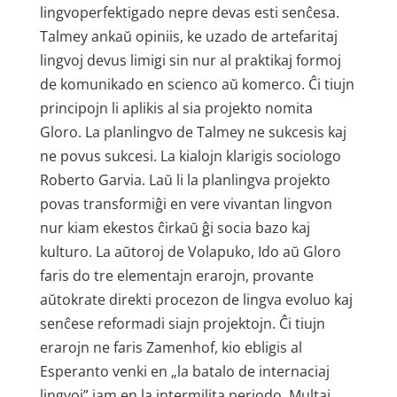
lingvoperfektigado nepre devas esti senĉesa.
Talmey ankaŭ opiniis, ke uzado de artefaritaj
lingvoj devus limigi sin nur al praktikaj formoj
de komunikado en scienco aŭ komerco. Ĉi tiujn
principojn li aplikis al sia projekto nomita
Gloro. La planlingvo de Talmey ne sukcesis kaj
ne povus sukcesi. La kialojn klarigis sociologo
Roberto Garvia. Laŭ li la planlingva projekto
povas transformiĝi en vere vivantan lingvon
nur kiam ekestos ĉirkaŭ ĝi socia bazo kaj
kulturo. La aŭtoroj de Volapuko, Ido aŭ Gloro
faris do tre elementajn erarojn, provante
aŭtokrate direkti procezon de lingva evoluo kaj
senĉese reformadi siajn projektojn. Ĉi tiujn
erarojn ne faris Zamenhof, kio ebligis al
Esperanto venki en „la batalo de internaciaj
lingvoj” jam en la intermilita periodo. Multaj