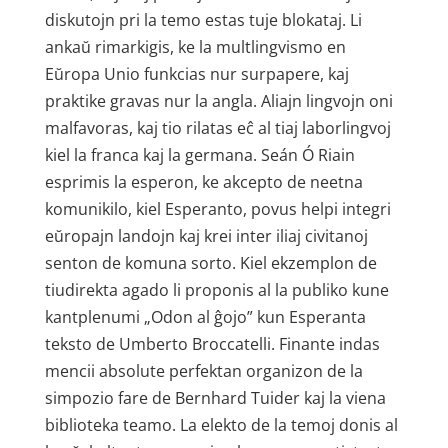
diskutojn pri la temo estas tuje blokataj. Li
ankaŭ rimarkigis, ke la multlingvismo en
Eŭropa Unio funkcias nur surpapere, kaj
praktike gravas nur la angla. Aliajn lingvojn oni
malfavoras, kaj tio rilatas eĉ al tiaj laborlingvoj
kiel la franca kaj la germana. Seán Ó Riain
esprimis la esperon, ke akcepto de neetna
komunikilo, kiel Esperanto, povus helpi integri
eŭropajn landojn kaj krei inter iliaj civitanoj
senton de komuna sorto. Kiel ekzemplon de
tiudirekta agado li proponis al la publiko kune
kantplenumi „Odon al ĝojo” kun Esperanta
teksto de Umberto Broccatelli. Finante indas
mencii absolute perfektan organizon de la
simpozio fare de Bernhard Tuider kaj la viena
biblioteka teamo. La elekto de la temoj donis al