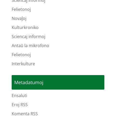
Sciencaj informoj
Felietonoj
Novaĵoj
Kulturkroniko
Sciencaj informoj
Antaŭ la mikrofono
Felietonoj
Interkulture
Metadatumoj
Ensaluti
Eroj RSS
Komenta RSS