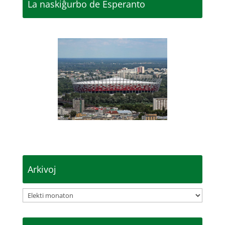
La naskiĝurbo de Esperanto
Arkivoj
Arkivoj