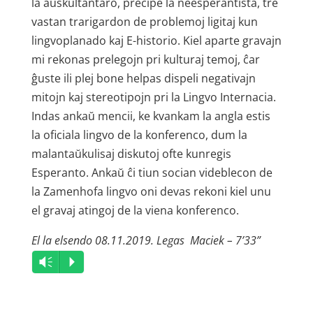
la aŭskultantaro, precipe la neesperantista, tre
vastan trarigardon de problemoj ligitaj kun
lingvoplanado kaj E-historio. Kiel aparte gravajn
mi rekonas prelegojn pri kulturaj temoj, ĉar
ĝuste ili plej bone helpas dispeli negativajn
mitojn kaj stereotipojn pri la Lingvo Internacia.
Indas ankaŭ mencii, ke kvankam la angla estis
la oficiala lingvo de la konferenco, dum la
malantaŭkulisaj diskutoj ofte kunregis
Esperanto. Ankaŭ ĉi tiun socian videblecon de
la Zamenhofa lingvo oni devas rekoni kiel unu
el gravaj atingoj de la viena konferenco.
El la elsendo 08.11.2019. Legas Maciek – 7’33”
Audio
Vm
P
Player