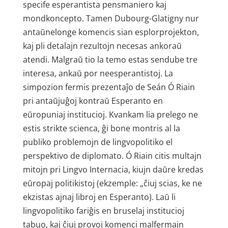
specife esperantista pensmaniero kaj
mondkoncepto. Tamen Dubourg-Glatigny nur
antaŭnelonge komencis sian esplorprojekton,
kaj pli detalajn rezultojn necesas ankoraŭ
atendi. Malgraŭ tio la temo estas sendube tre
interesa, ankaŭ por neesperantistoj. La
simpozion fermis prezentaĵo de Seán Ó Riain
pri antaŭjuĝoj kontraŭ Esperanto en
eŭropuniaj institucioj. Kvankam lia prelego ne
estis strikte scienca, ĝi bone montris al la
publiko problemojn de lingvopolitiko el
perspektivo de diplomato. Ó Riain citis multajn
mitojn pri Lingvo Internacia, kiujn daŭre kredas
eŭropaj politikistoj (ekzemple: „ĉiuj scias, ke ne
ekzistas ajnaj libroj en Esperanto). Laŭ li
lingvopolitiko fariĝis en bruselaj institucioj
tabuo, kaj ĉiuj provoj komenci malfermajn