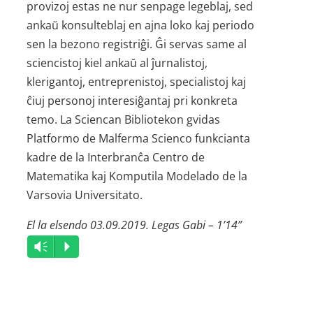
provizoj estas ne nur senpage legeblaj, sed
ankaŭ konsulteblaj en ajna loko kaj periodo
sen la bezono registriĝi. Ĝi servas same al
sciencistoj kiel ankaŭ al ĵurnalistoj,
klerigantoj, entreprenistoj, specialistoj kaj
ĉiuj personoj interesiĝantaj pri konkreta
temo. La Sciencan Bibliotekon gvidas
Platformo de Malferma Scienco funkcianta
kadre de la Interbranĉa Centro de
Matematika kaj Komputila Modelado de la
Varsovia Universitato.
El la elsendo 03.09.2019. Legas Gabi – 1’14”
Audio
Vm
P
Player