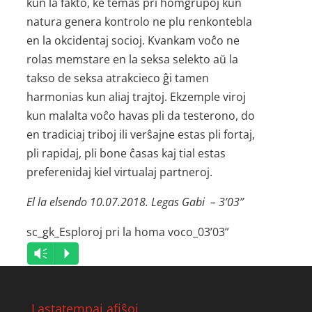
kun la fakto, ke temas pri homgrupoj kun
natura genera kontrolo ne plu renkontebla
en la okcidentaj socioj. Kvankam voĉo ne
rolas memstare en la seksa selekto aŭ la
takso de seksa atrakcieco ĝi tamen
harmonias kun aliaj trajtoj. Ekzemple viroj
kun malalta voĉo havas pli da testerono, do
en tradiciaj triboj ili verŝajne estas pli fortaj,
pli rapidaj, pli bone ĉasas kaj tial estas
preferenidaj kiel virtualaj partneroj.
El la elsendo 10.07.2018. Legas Gabi – 3’03”
sc_gk_Esploroj pri la homa voco_03’03”
Audio
Vm
P
Player
Lastatempaj afiŝoj