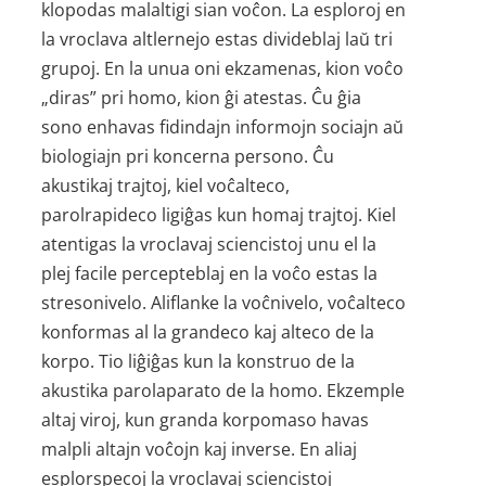
klopodas malaltigi sian voĉon. La esploroj en
la vroclava altlernejo estas divideblaj laŭ tri
grupoj. En la unua oni ekzamenas, kion voĉo
„diras” pri homo, kion ĝi atestas. Ĉu ĝia
sono enhavas fidindajn informojn sociajn aŭ
biologiajn pri koncerna persono. Ĉu
akustikaj trajtoj, kiel voĉalteco,
parolrapideco ligiĝas kun homaj trajtoj. Kiel
atentigas la vroclavaj sciencistoj unu el la
plej facile percepteblaj en la voĉo estas la
stresonivelo. Aliflanke la voĉnivelo, voĉalteco
konformas al la grandeco kaj alteco de la
korpo. Tio liĝiĝas kun la konstruo de la
akustika parolaparato de la homo. Ekzemple
altaj viroj, kun granda korpomaso havas
malpli altajn voĉojn kaj inverse. En aliaj
esplorspecoj la vroclavaj sciencistoj