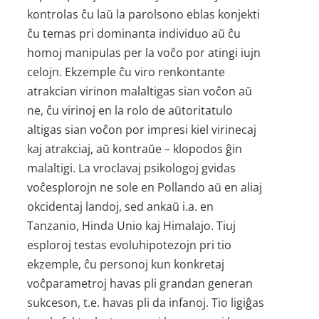
kontrolas ĉu laŭ la parolsono eblas konjekti
ĉu temas pri dominanta individuo aŭ ĉu
homoj manipulas per la voĉo por atingi iujn
celojn. Ekzemple ĉu viro renkontante
atrakcian virinon malaltigas sian voĉon aŭ
ne, ĉu virinoj en la rolo de aŭtoritatulo
altigas sian voĉon por impresi kiel virinecaj
kaj atrakciaj, aŭ kontraŭe – klopodos ĝin
malaltigi. La vroclavaj psikologoj gvidas
voĉesplorojn ne sole en Pollando aŭ en aliaj
okcidentaj landoj, sed ankaŭ i.a. en
Tanzanio, Hinda Unio kaj Himalajo. Tiuj
esploroj testas evoluhipotezojn pri tio
ekzemple, ĉu personoj kun konkretaj
voĉparametroj havas pli grandan generan
sukceson, t.e. havas pli da infanoj. Tio ligiĝas