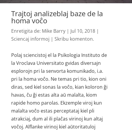
Trajtoj analizeblaj baze de la
homa voĉo
Enretigita de:
Mike Barry
|
Jul 10, 2018
|
Sciencaj informoj
|
Skribu komenton.
Polaj sciencistoj el la Psikologia Instituto de
la Vroclava Universitato gvidas diversajn
esplorojn pri la senvorta komunikado, i.a.
pri la homa voĉo. Ne temas pri tio, kion oni
diras, sed kiel sonas la voĉo, kian koloron ĝi
havas, ĉu ĝi estas alta aŭ malalta, kiom
rapide homo parolas. Ekzemple viroj kun
malalta voĉo estas perceptataj kiel pli
atrakciaj, dum al ili plaĉas virinoj kun altaj
voĉoj. Alflanke virinoj kiel aŭtoritatuloj