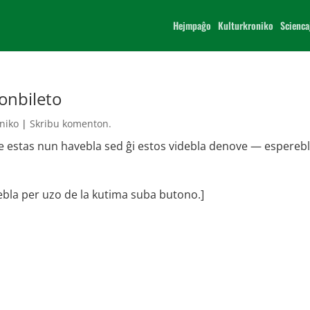
Hejmpaĝo
Kulturkroniko
Scienca
onbileto
niko
|
Skribu komenton.
o ne estas nun havebla sed ĝi estos videbla denove — espereb
ebla per uzo de la kutima suba butono.]