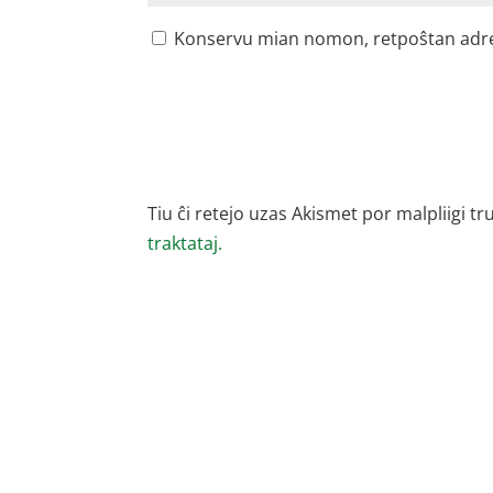
Konservu mian nomon, retpoŝtan adreson
Tiu ĉi retejo uzas Akismet por malpliigi tr
traktataj.