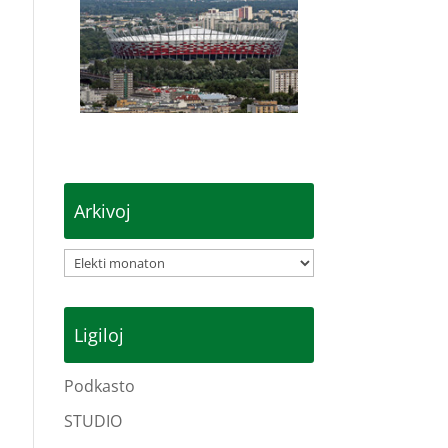
Arkivoj
Arkivoj
Ligiloj
Podkasto
STUDIO