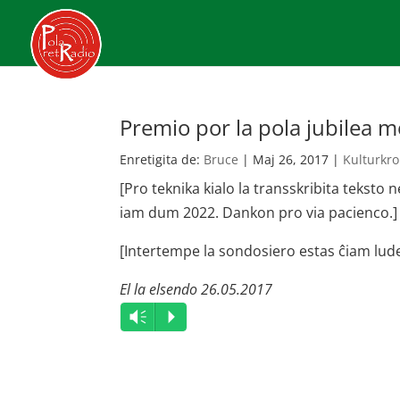
Premio por la pola jubilea m
Enretigita de:
Bruce
|
Maj 26, 2017
|
Kulturkro
[Pro teknika kialo la transskribita tekst
iam dum 2022. Dankon pro via pacienco.]
[Intertempe la sondosiero estas ĉiam lud
El la elsendo 26.05.2017
Audio
Vm
P
Player