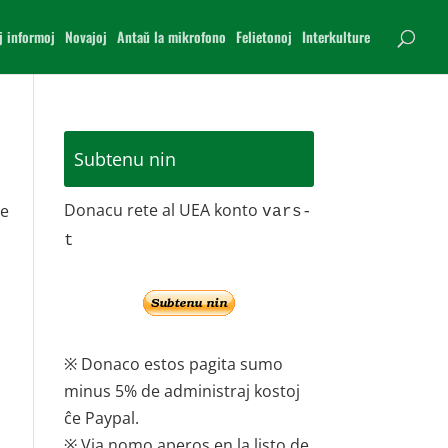
j informoj
Novajoj
Antaŭ la mikrofono
Felietonoj
Interkulture
Subtenu nin
Donacu rete al UEA konto
le
vars-
t
※ Donaco estos pagita sumo
minus 5% de administraj kostoj
ĉe Paypal.
※ Via nomo aperos en la listo de