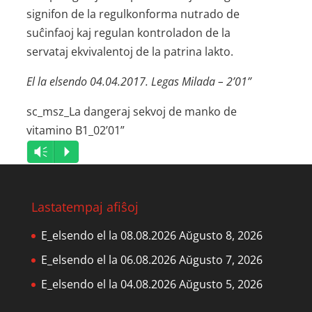
signifon de la regulkonforma nutrado de
suĉinfaoj kaj regulan kontroladon de la
servataj ekvivalentoj de la patrina lakto.
El la elsendo 04.04.2017. Legas Milada – 2’01”
sc_msz_La dangeraj sekvoj de manko de
vitamino B1_02’01”
Audio
Vm
P
Player
Lastatempaj afiŝoj
E_elsendo el la 08.08.2026
Aŭgusto 8, 2026
E_elsendo el la 06.08.2026
Aŭgusto 7, 2026
E_elsendo el la 04.08.2026
Aŭgusto 5, 2026