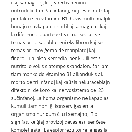
iliaj samaĝuloj, kiuj spertis neniun
nutrodeficiton. Suĉinfanoj, kiuj estis nutritaj
per lakto sen vitamino B1 havis multe malpli
bonajn movkapablojn ol iliaj samaĝuloj, kaj
la diferencoj aparte estis rimarkeblaj, se
temas pri la kapablo teni ekvilibron kaj se
temas pri moviĝemo de manplatoj kaj
fingroj. La lakto Remedia, per kiu ili estis
nutritaj elvokis siatempe skandalon, ĉar jam
tiam manko de vitamino B1 alkondukis al.
morto de tri infanoj kaj kaŭzis nekuraceblajn
difektojn de koro kaj nervosistemo de 23
suĉinfanoj. La homa organismo ne kapablas
kumuli tiaminon, ĝi konserviĝas en la
organismo nur dum ĉ. tri semajnoj. Tio
signifas, ke ĝiaj provizoj devas esti senĉese
kompletigataj. La esplorrezultoj reliefigas la