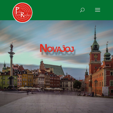
Novaĵoj