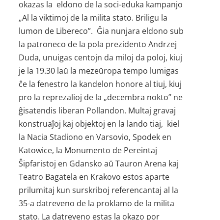
okazas la eldono de la soci-eduka kampanjo
„Al la viktimoj de la milita stato. Briligu la
lumon de Libereco”. Ĝia nunjara eldono sub
la patroneco de la pola prezidento Andrzej
Duda, unuigas centojn da miloj da poloj, kiuj
je la 19.30 laŭ la mezeŭropa tempo lumigas
ĉe la fenestro la kandelon honore al tiuj, kiuj
pro la reprezalioj de la „decembra nokto” ne
ĝisatendis liberan Pollandon. Multaj gravaj
konstruaĵoj kaj objektoj en la lando tiaj, kiel
la Nacia Stadiono en Varsovio, Spodek en
Katowice, la Monumento de Pereintaj
Ŝipfaristoj en Gdansko aŭ Tauron Arena kaj
Teatro Bagatela en Krakovo estos aparte
prilumitaj kun surskriboj referencantaj al la
35-a datreveno de la proklamo de la milita
stato. La datreveno estas la okazo por