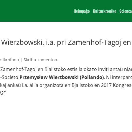
Hejmpaĝo
Kulturkroniko
Scienca
Wierzbowski, i.a. pri Zamenhof-Tagoj en
 mikrofono
|
Skribu komenton.
Zamenhof-Tagoj en Bjalistoko estis la okazo inviti antaŭ nia
E-Societo
Przemysław Wierzbowski (Pollando)
. Ni interpar
 kaj ankaŭ i.a. al la organizota en Bjalistoko en 2017 Kongre
32”