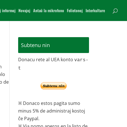
j informoj
Novajoj
Antaŭ la mikrofono
Felietonoj
Interkulture
Subtenu nin
Donacu rete al UEA konto
vars-
n
t
olo
so de
※ Donaco estos pagita sumo
minus 5% de administraj kostoj
ĉe Paypal.
※ Via nomo aperos en la listo de