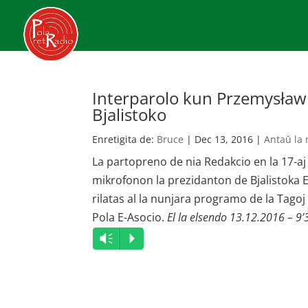
Interparolo kun Przemysław 
Bjalistoko
Enretigita de:
Bruce
|
Dec 13, 2016
|
Antaŭ la
La partopreno de nia Redakcio en la 17-aj 
mikrofonon la prezidanton de Bjalistoka 
rilatas al la nunjara programo de la Tagoj
Pola E-Asocio.
El la elsendo 13.12.2016 – 9’
Audio
Vm
P
Player