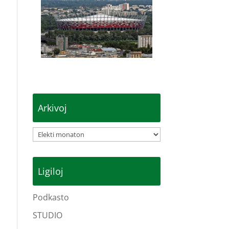
Arkivoj
Arkivoj
Ligiloj
Podkasto
STUDIO