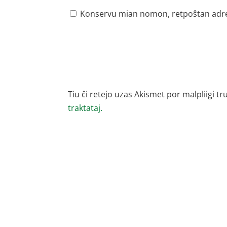
Konservu mian nomon, retpoŝtan adreson
Tiu ĉi retejo uzas Akismet por malpliigi tr
traktataj.