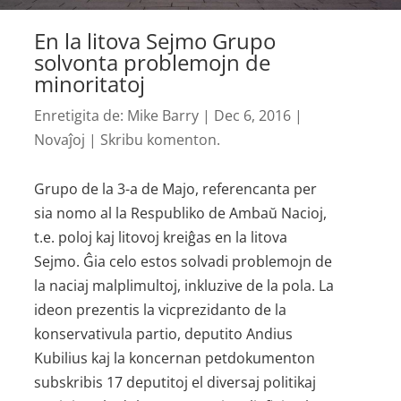
En la litova Sejmo Grupo
solvonta problemojn de
minoritatoj
Enretigita de:
Mike Barry
|
Dec 6, 2016
|
Novaĵoj
|
Skribu komenton.
Grupo de la 3-a de Majo, referencanta per
sia nomo al la Respubliko de Ambaŭ Nacioj,
t.e. poloj kaj litovoj kreiĝas en la litova
Sejmo. Ĝia celo estos solvadi problemojn de
la naciaj malplimultoj, inkluzive de la pola. La
ideon prezentis la vicprezidanto de la
konservativula partio, deputito Andius
Kubilius kaj la koncernan petdokumenton
subskribis 17 deputitoj el diversaj politikaj