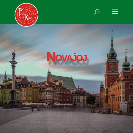
Novaĵoj