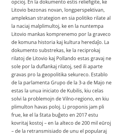
opcioj. En la dokumento estis reliefigite, ke
Litovio bezonas novan, longperspektivan,
ampleksan strategion en sia politiko rilate al
la naciaj malplimultoj, ke en la nuntempa
Litovio mankas komprenemo por la graveco
de komuna historia kaj kultura heredaĵo. La
dokumento substrekas, ke la reciprokaj
rilatoj de Litovio kaj Pollando estas gravaj ne
sole por la duflankaj rilatoj, sed ili aparte
gravas pro la geopolitika sekureco. Establo
de la parlamenta Grupo de la 3-a de Majo ne
estas la unua iniciato de Kubilis, kiu celas
solvi la problemojn de Vilno-regiono, en kiu
plimulton havas poloj. Li proponis jam pli
frue, ke el la ŝtata buĝeto en 2017 estu
kovritaj kostoj – en la alteco de 200 mil eŭroj
– de la retransmisiado de unu el popularaj