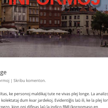
nge
formoj
|
Skribu komenton.
ltas, ke personoj maldikaj tute ne vivas plej longe. La analiz
kolektataj dum kvar jardekoj. Evidentiĝis laŭ ili, ke la plej lo
ezo, kion oni difinas laŭ la indico BMI (korpomaso en