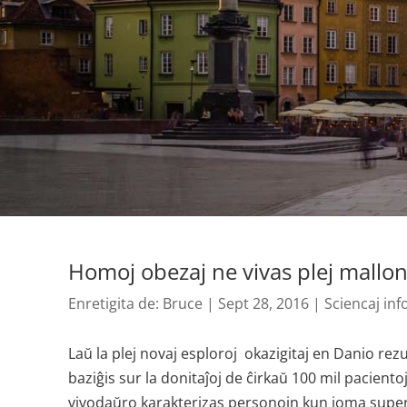
Homoj obezaj ne vivas plej mallo
Enretigita de:
Bruce
|
Sept 28, 2016
|
Sciencaj in
Laŭ la plej novaj esploroj okazigitaj en Danio rezu
baziĝis sur la donitaĵoj de ĉirkaŭ 100 mil pacientoj 
vivodaŭro karakterizas personojn kun ioma superp