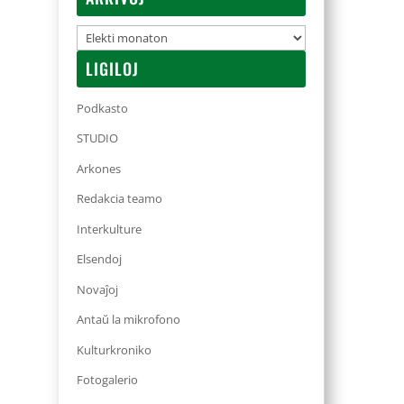
Arkivoj
LIGILOJ
Podkasto
STUDIO
Arkones
Redakcia teamo
Interkulture
Elsendoj
Novaĵoj
Antaŭ la mikrofono
Kulturkroniko
Fotogalerio