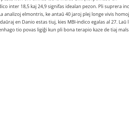
ico inter 18,5 kaj 24,9 signifas idealan pezon. Pli suprera in
 analizoj elmontris, ke antaŭ 40 jaroj plej longe vivis homo
gdaŭraj en Danio estas tiuj, kies MBI-indico egalas al 27. Laŭ 
hago tio povas ligiĝi kun pli bona terapio kaze de tiaj mal