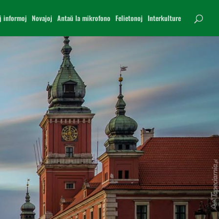
j informoj
Novajoj
Antaŭ la mikrofono
Felietonoj
Interkulture