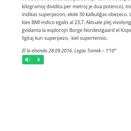
kilogramoj dividita per metroj je dua potenco). Ind
indikas superpezon, ekde 30 kalkuliĝas obezeco. La
kies BMI-indico egalis al 23,7. Aktuale plej vivolon
gvidanta la esplorojn Borge Nordestgaard el Kopen
ligitaj kun superpezo, kiel supertensio.
El la elsendo 28.09.2016. Legas Tomek – 1’10”
Audio
Vm
P
Player