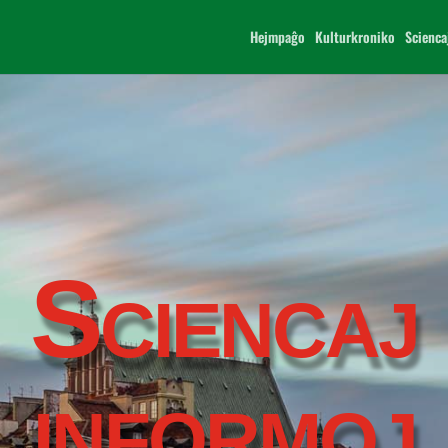
Hejmpaĝo
Kulturkroniko
Scienca
Sciencaj
informoj