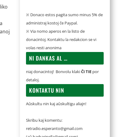
diko
j
※ Donaco estos pagita sumo minus 5% de
la
administraj kostoj ĉe Paypal.
sanoj
※ Via nomo aperos en la listo de
donacintoj. Kontaktu la redakcion se vi
volas resti anonima
NI DANKAS AL …
niaj donacintoj! Bonvolu klaki
ĈI TIE
por
detaloj.
KONTAKTU NIN
Aŭskultu nin kaj aŭskultigu aliajn!
Skribu kaj komentu:
retradio.esperanto@gmail.com
(aŭ
barbarinella@gmail.com
)