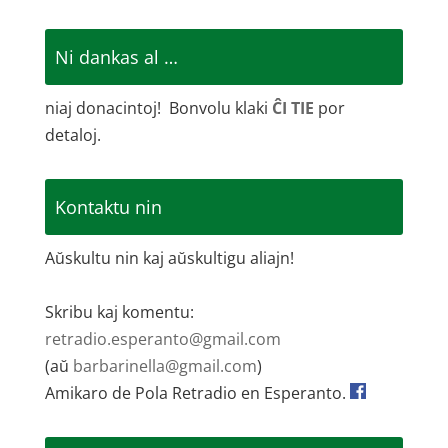
Ni dankas al …
niaj donacintoj! Bonvolu klaki
ĈI TIE
por
detaloj.
Kontaktu nin
Aŭskultu nin kaj aŭskultigu aliajn!
Skribu kaj komentu:
retradio.esperanto@gmail.com
(aŭ
barbarinella@gmail.com
)
Amikaro de Pola Retradio en Esperanto.