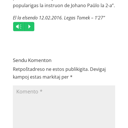
popularigas la instruon de Johano Paŭlo la 2-a”.
El la elsendo 12.02.2016. Legas Tomek – 1’27”
Audio
Vm
P
Player
Sendu Komenton
Retpoŝtadreso ne estos publikigita.
Devigaj
kampoj estas markitaj per
*