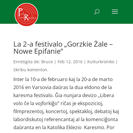
La 2-a festivalo „Gorzkie Żale –
Nowe Epifanie”
Enretigita de:
Bruce
|
Feb 12, 2016
|
Kulturkroniko
|
Skribu komenton.
Inter la 10-a de februaro kaj la 20-a de marto
2016 en Varsovia daŭras la dua eldono de la
karesma festivalo. Ĝia nunjara devizo „Libera
volo ĉe la vojforkiĝo” riĉas je ekspozicioj,
filmprezentoj, koncertoj, spektakloj, debatoj kaj
labordiskutoj referencantaj al la komenciĝonta
daŭranta en la Katolika Eklezio Karesmo. Por