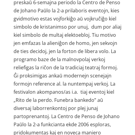
preskaŭ 6-semajna periodo la Centro de Penso
de Johano Paŭlo la 2-a prilaboris eventojn, kies
gvidmotivo estas vojforkiĝo aŭ vojkruĉiĝo kiel
simbolo de kristanimso por unuj, dum por aliaj
kiel simbolo de multaj elektoebloj. Tiu motivo
jen emfazas la alieniĝon de homo, jen sekvojn
de ties decidoj, jen la forton de libera volo. La
programo baze de la malnovpolaj verkoj
reliefigas la riĉon de la tradiciaj teatraj formoj.
Ĝi proksimigas ankaŭ modernejn scenejajn
formojn reference al. la nuntempaj verkoj. La
festivalon akompanos/as i.a. tiaj eventoj kiel
„Rito de la perdo. Funebra bankedo” aŭ
diversaj laborrenkontoj por plej junaj
partoprenantoj. La Centro de Penso de Johano
Paŭlo la 2-a funkcianta ekde 2006 esploras,
pridokumentas kaj en noveca maniero