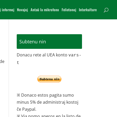
j informoj
Novajoj
Antaŭ la mikrofono
Felietonoj
Interkulture
Subtenu nin
Donacu rete al UEA konto
vars-
 de
t
a
※ Donaco estos pagita sumo
minus 5% de administraj kostoj
ĉe Paypal.
※ Via nomo aperos en la listo de