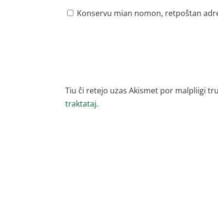
Konservu mian nomon, retpoŝtan adreson
Tiu ĉi retejo uzas Akismet por malpliigi tr
traktataj.