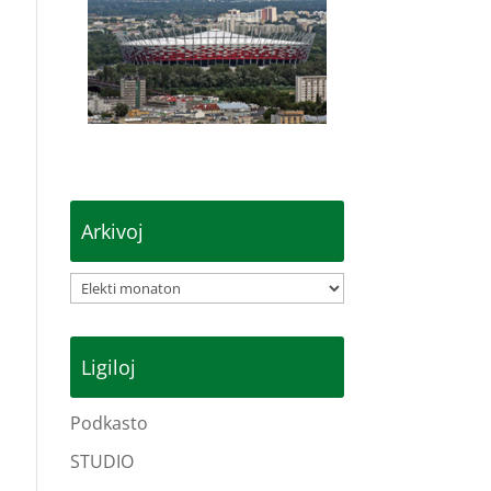
Arkivoj
Arkivoj
Ligiloj
Podkasto
STUDIO