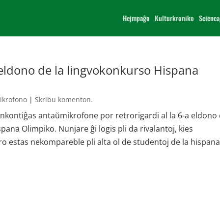
Hejmpaĝo
Kulturkroniko
Scienca
a eldono de la lingvokonkurso Hispana
ikrofono
|
Skribu komenton.
nkontiĝas antaŭmikrofone por retrorigardi al la 6-a eldono
spana Olimpiko. Nunjare ĝi logis pli da rivalantoj, kies
uro estas nekompareble pli alta ol de studentoj de la hispan