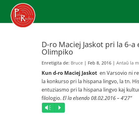
D-ro Maciej Jaskot pri la 6-
Olimpiko
Enretigita de:
Bruce
|
Feb 8, 2016
|
Antaŭ la m
Kun d-ro Maciej Jaskot
en Varsovio ni re
la konkurso pri la hispana lingvo, la tn. Hi
entuziasmo pri la hispana lingvo kaj kult
filologio.
El la elsendo 08.02.2016 – 4’27”
Audio
Vm
P
Player