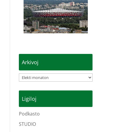
Arkivoj
Arkivoj
Ligiloj
Podkasto
STUDIO