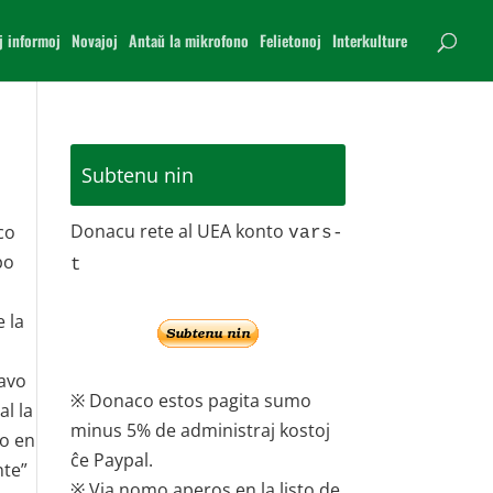
j informoj
Novajoj
Antaŭ la mikrofono
Felietonoj
Interkulture
Subtenu nin
Donacu rete al UEA konto
co
vars-
po
t
e la
lavo
※ Donaco estos pagita sumo
al la
minus 5% de administraj kostoj
mo en
ĉe Paypal.
nte”
※ Via nomo aperos en la listo de