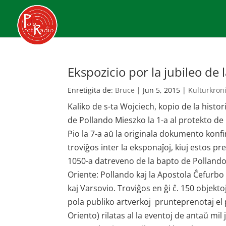
Ekspozicio por la jubileo de
Enretigita de:
Bruce
|
Jun 5, 2015
|
Kulturkron
Kaliko de s-ta Wojciech, kopio de la hist
de Pollando Mieszko la 1-a al protekto de
Pio la 7-a aŭ la originala dokumento konfi
troviĝos inter la eksponaĵoj, kiuj estos pr
1050-a datreveno de la bapto de Pollando 
Oriente: Pollando kaj la Apostola Ĉefurbo
kaj Varsovio. Troviĝos en ĝi ĉ. 150 objektoj
pola publiko artverkoj prun­teprenotaj el 
Oriento) rilatas al la eventoj de antaŭ mil