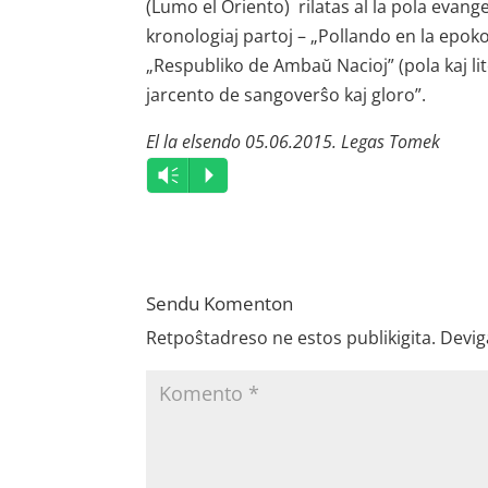
(Lumo el Oriento) rilatas al la pola evang
kronologiaj partoj – „Pollando en la epoko
„Respubliko de Ambaŭ Nacioj” (pola kaj lito
jarcento de sangoverŝo kaj gloro”.
El la elsendo 05.06.2015. Legas Tomek
Audio
Vm
P
Player
Sendu Komenton
Retpoŝtadreso ne estos publikigita.
Devig