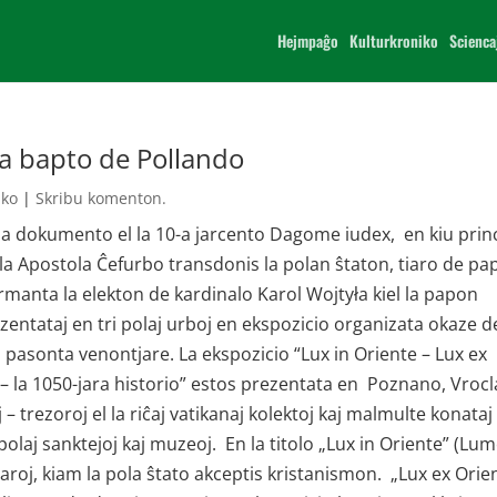
Hejmpaĝo
Kulturkroniko
Scienca
 la bapto de Pollando
iko
|
Skribu komenton.
oria dokumento el la 10-a jarcento Dagome iudex, en kiu prin
 la Apostola Ĉefurbo transdonis la polan ŝtaton, tiaro de pa
rmanta la elekton de kardinalo Karol Wojtyła kiel la papon
ezentataj en tri polaj urboj en ekspozicio organizata okaze d
pasonta venontjare. La ekspozicio “Lux in Oriente – Lux ex
 – la 1050-jara historio” estos prezentata en Poznano, Vroc
 – trezoroj el la riĉaj vatikanaj kolektoj kaj malmulte konataj 
polaj sanktejoj kaj muzeoj. En la titolo „Lux in Oriente” (Lu
 jaroj, kiam la pola ŝtato akceptis kristanismon. „Lux ex Orie