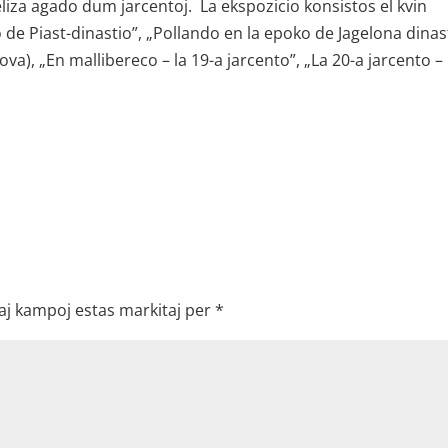
eliza agado dum jarcentoj. La ekspozicio konsistos el kvin
 de Piast-dinastio”, „Pollando en la epoko de Jagelona dinast
va), „En mallibereco – la 19-a jarcento”, „La 20-a jarcento –
aj kampoj estas markitaj per
*