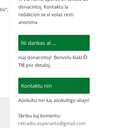
donacintoj. Kontaktu la
io”,
redakcion se vi volas resti
anonima
Ni dankas al …
niaj donacintoj! Bonvolu klaki
ĈI
TIE
por detaloj.
Kontaktu nin
Aŭskultu nin kaj aŭskultigu aliajn!
Skribu kaj komentu:
retradio.esperanto@gmail.com