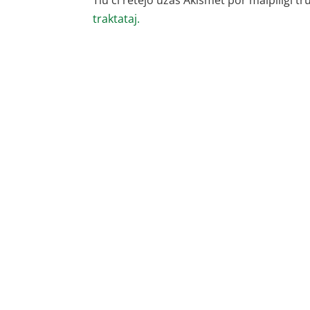
Tiu ĉi retejo uzas Akismet por malpliigi tr
traktataj.