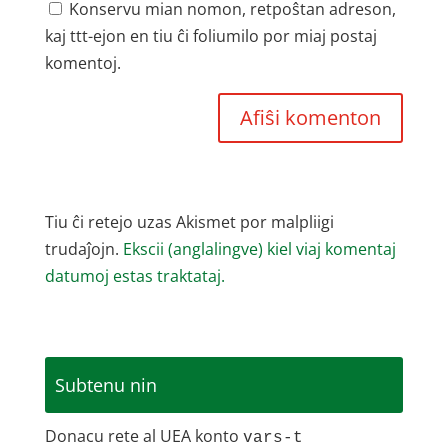
Konservu mian nomon, retpoŝtan adreson,
kaj ttt-ejon en tiu ĉi foliumilo por miaj postaj
komentoj.
Tiu ĉi retejo uzas Akismet por malpliigi
trudaĵojn.
Ekscii (anglalingve) kiel viaj komentaj
datumoj estas traktataj.
Subtenu nin
Donacu rete al UEA konto
vars-t