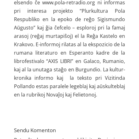
elsendo ĉe www.pola-retradio.org ni informas
pri interesa projekto “Plurkultura Pola
Respubliko en la epoko de reĝo Sigismundo
Aŭgusto” kaj ĝia ĉefcelo – esploroj pri la famaj
arasoj (reĝaj murtapiŝoj) el la Reĝa Kastelo en
Krakovo. E-informoj rilatas al la ekspozicio de la
rumana literaturo en Esperanto kadre de la
librofestivalo “AXIS LIBRI” en Galaco, Rumanio,
kaj al la unutaga staĝo en Burgundio. La kultur­
kronika informo kaj la teksto pri Vizitinda
Pollando estas paralele legeblaj kaj aŭskult­eblaj
en la rubrikoj Novaĵoj kaj Felietonoj.
Sendu Komenton