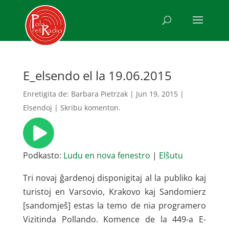
E_elsendo el la 19.06.2015
Enretigita de:
Barbara Pietrzak
|
Jun 19, 2015
|
Elsendoj
|
Skribu komenton.
Podkasto:
Ludu en nova fenestro
|
Elŝutu
Tri novaj ĝardenoj disponigitaj al la publiko kaj
turistoj en Varsovio, Krakovo kaj Sandomierz
[sandomjeŝ] estas la temo de nia programero
Vizitinda Pollando. Komence de la 449-a E-