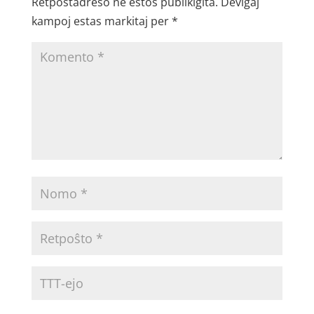
Retpoŝtadreso ne estos publikigita.
Devigaj
kampoj estas markitaj per
*