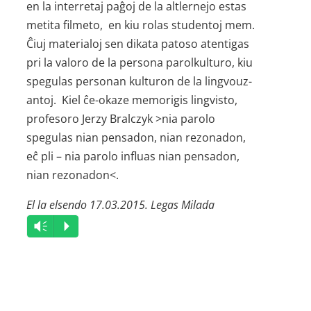
en la interretaj paĝoj de la altlernejo estas
metita filmeto, en kiu rolas studentoj mem.
Ĉiuj materialoj sen dikata patoso atentigas
pri la valoro de la persona parolkulturo, kiu
spegulas personan kulturon de la lingvouz­
antoj. Kiel ĉe-okaze memorigis lingvisto,
profesoro Jerzy Bralczyk >nia parolo
spegulas nian pensadon, nian rezonadon,
eĉ pli – nia parolo influas nian pensadon,
nian rezonadon<.
El la elsendo 17.03.2015. Legas Milada
Audio
Vm
P
Player