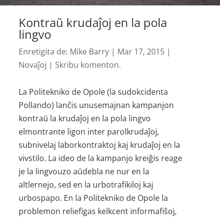
Kontraŭ krudaĵoj en la pola
lingvo
Enretigita de:
Mike Barry
|
Mar 17, 2015
|
Novaĵoj
|
Skribu komenton.
La Politekniko de Opole (la sudokcidenta
Pollando) lanĉis unusemajnan kampanjon
kontraŭ la krudaĵoj en la pola lingvo
elmontrante ligon inter parol­krudaĵoj,
subnivelaj laborkontraktoj kaj krudaĵoj en la
vivstilo. La ideo de la kampanjo kreiĝis reage
je la lingvouzo aŭdebla ne nur en la
altlernejo, sed en la urbo­trafikiloj kaj
urbospapo. En la Politekniko de Opole la
problemon reliefigas kelkcent inform­afiŝoj,