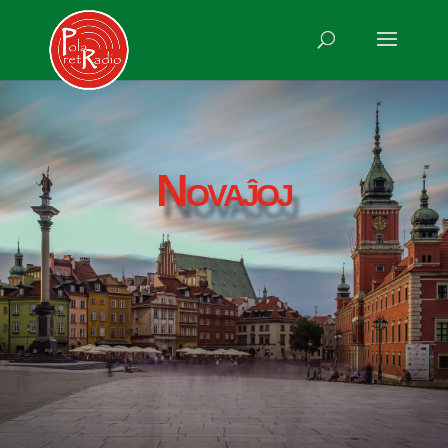
Novaĵoj