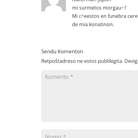
mi surmetos morgau~?
Mi c^eestos en funebra cer
de mia konatinon.
Sendu Komenton
Retpoŝtadreso ne estos publikigita.
Devig