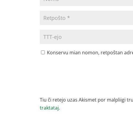
Konservu mian nomon, retpoŝtan adreson
Tiu ĉi retejo uzas Akismet por malpliigi tr
traktataj.