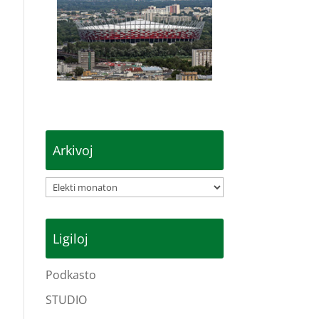
Arkivoj
Arkivoj
Ligiloj
Podkasto
STUDIO