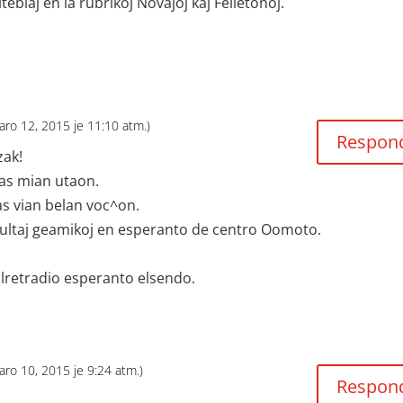
teblaj en la rubrikoj Novaĵoj kaj Felietonoj.
uaro 12, 2015 je 11:10 atm.)
Respon
zak!
gas mian utaon.
as vian belan voc^on.
multaj geamikoj en esperanto de centro Oomoto.
lretradio esperanto elsendo.
uaro 10, 2015 je 9:24 atm.)
Respon