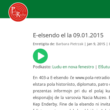
E-elsendo el la 09.01.2015
Enretigita de:
Barbara Pietrzak
|
Jan 9, 2015
|
Podkasto:
Ludu en nova fenestro
|
Elŝutu
En 403-a E-elsendo ĉe www.pola-retradio.
elstara pola historiisto, diplomato, patro
prezentas informojn pri du el polaj kul
eksponaĵoj de la varsovia Nacia Muzeo. 
Kep Enderby. Fine de la elsendo ni invita