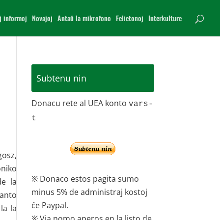
j informoj
Novajoj
Antaŭ la mikrofono
Felietonoj
Interkulture
Subtenu nin
Donacu rete al UEA konto
vars-
t
gosz,
oniko
※ Donaco estos pagita sumo
de la
minus 5% de administraj kostoj
danto
ĉe Paypal.
la la
※ Via nomo aperos en la listo de