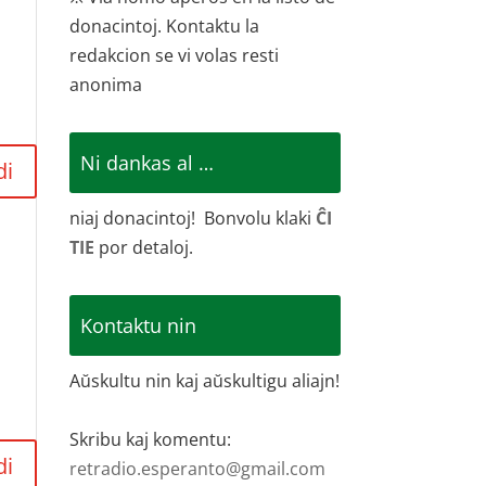
donacintoj. Kontaktu la
redakcion se vi volas resti
anonima
Ni dankas al …
di
niaj donacintoj! Bonvolu klaki
ĈI
TIE
por detaloj.
Kontaktu nin
Aŭskultu nin kaj aŭskultigu aliajn!
Skribu kaj komentu:
di
retradio.esperanto@gmail.com