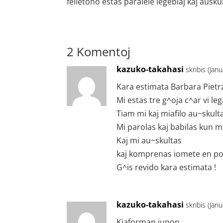
felietono estas paralele legeblaj kaj aŭskul
2 Komentoj
kazuko-takahasi
skribis (Jan
Kara estimata Barbara Pietr
Mi estas tre g^oja c^ar vi le
Tiam mi kaj miafilo au~skult
Mi parolas kaj babilas kun 
Kaj mi au~skultas
kaj komprenas iomete en po
G^is revido kara estimata !
kazuko-takahasi
skribis (Jan
Kiaforman jupon