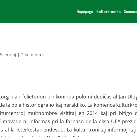
Hejmpaĝo
Kulturkroniko
Scienca
Elsendoj
|
2 komentoj
org nian felietonon pri koninda polo ni dediĉas al Jan Dłu
 de la pola historiografio kaj heraldiko. La komenca kulturkr
turcentroj multnombre vizititaj en 2014 kaj pri bitigo 
E-movade ni informas pri la forpaso de la eksa UEA-prezi
s al la leterkesta rendevuo. La kulturkronikaj informoj kaj 