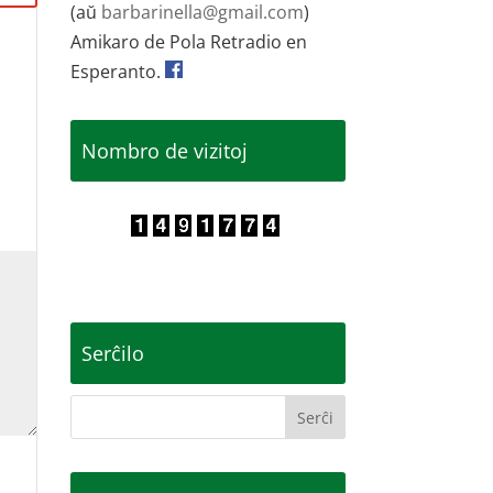
(aŭ
barbarinella@gmail.com
)
Amikaro de Pola Retradio en
Esperanto.
Nombro de vizitoj
Serĉilo