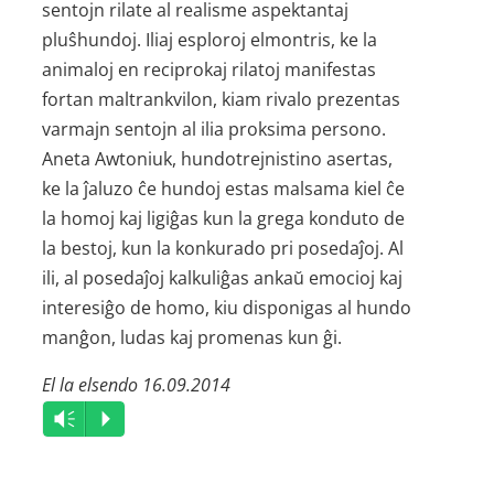
sentojn rilate al realisme aspektantaj
pluŝhundoj. Iliaj esploroj elmontris, ke la
animaloj en reciprokaj rilatoj manifestas
fortan maltrankvilon, kiam rivalo prezentas
varmajn sentojn al ilia proksima persono.
Aneta Awtoniuk, hundotrejnistino asertas,
ke la ĵaluzo ĉe hundoj estas malsama kiel ĉe
la homoj kaj ligiĝas kun la grega konduto de
la bestoj, kun la konkurado pri posedaĵoj. Al
ili, al posedaĵoj kalkuliĝas ankaŭ emocioj kaj
interesiĝo de homo, kiu disponigas al hundo
manĝon, ludas kaj promenas kun ĝi.
El la elsendo 16.09.2014
Audio
Vm
P
Player