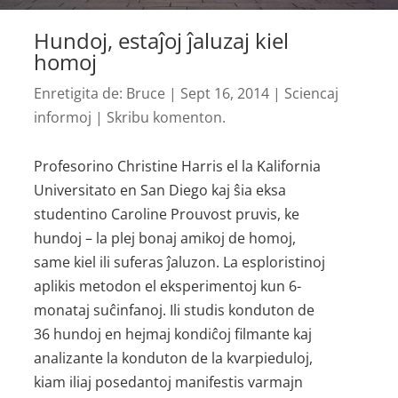
Hundoj, estaĵoj ĵaluzaj kiel
homoj
Enretigita de:
Bruce
|
Sept 16, 2014
|
Sciencaj
informoj
|
Skribu komenton.
Profesorino Christine Harris el la Kalifornia
Universitato en San Diego kaj ŝia eksa
studentino Caroline Prouvost pruvis, ke
hundoj – la plej bonaj amikoj de homoj,
same kiel ili suferas ĵaluzon. La esploristinoj
aplikis metodon el eksperimentoj kun 6-
monataj suĉinfanoj. Ili studis konduton de
36 hundoj en hejmaj kondiĉoj filmante kaj
analizante la konduton de la kvarpieduloj,
kiam iliaj posedantoj manifestis varmajn