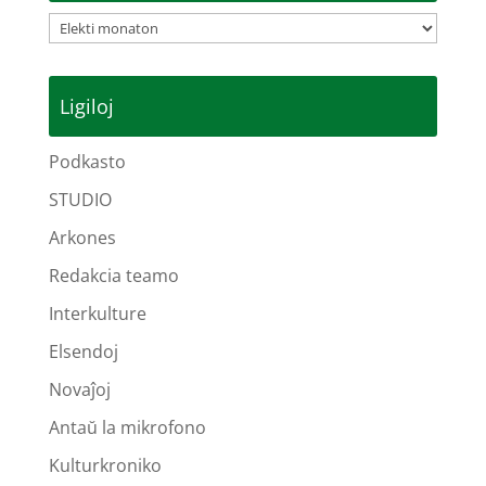
Arkivoj
Ligiloj
Podkasto
STUDIO
Arkones
Redakcia teamo
Interkulture
Elsendoj
Novaĵoj
Antaŭ la mikrofono
Kulturkroniko