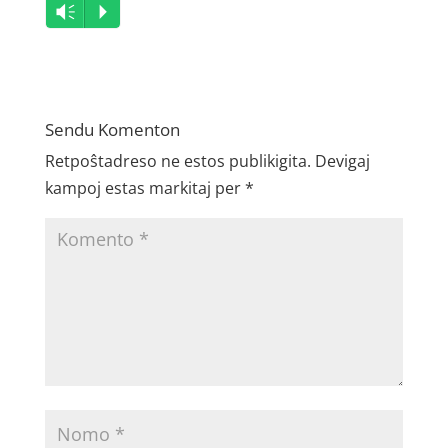
Audio
Vm
P
Player
Sendu Komenton
Retpoŝtadreso ne estos publikigita.
Devigaj
kampoj estas markitaj per
*