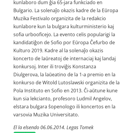
kunlaboro dum ĝia 65-jara funkciado en
Bulgario. La solenaĵo okazis kadre de la Eŭropa
Muzika Festivalo organizita de la redakcio
kunlabore kun la bulgara kultur­ministerio kaj
sofia urbooficejo. La evento celis popularigi la
kandidatiĝon de Sofio por Eŭropa Ĉefurbo de
Kulturo 2019. Kadre al la solenaĵo okazis
koncerto de laŭreatoj de internaciaj kaj landaj
konkursoj. Inter ili troviĝis Konstanza
Diulgerova, la laŭeatino de la 1-a premio en la
konkurso de Witold Lutoslawski organizita de la
Pola Instituto en Sofio en 2013. Ĉi-aŭtune kune
kun sia lekcianto, profesoro Ludmil Angelov,
elstara bulgara ŝopenologo ili koncertos en la
varsovia Muzika Universitato.
El la elsendo 06.06.2014. Legas Tomek