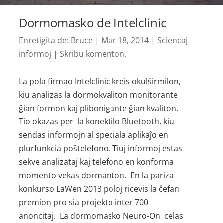
Dormomasko de Intelclinic
Enretigita de:
Bruce
|
Mar 18, 2014
|
Sciencaj
informoj
|
Skribu komenton.
La pola firmao Intelclinic kreis okulŝirmilon,
kiu analizas la dormo­kvaliton monitorante
ĝian formon kaj plibonigante ĝian kvaliton.
Tio okazas per la konektilo Bluetooth, kiu
sendas informojn al speciala aplikaĵo en
plurfunkcia poŝtelefono. Tiuj informoj estas
sekve analizataj kaj telefono en konforma
momento vekas dormanton. En la pariza
konkurso LaWen 2013 poloj ricevis la ĉefan
premion pro sia projekto inter 700
anoncitaj. La dormomasko Neuro-On celas