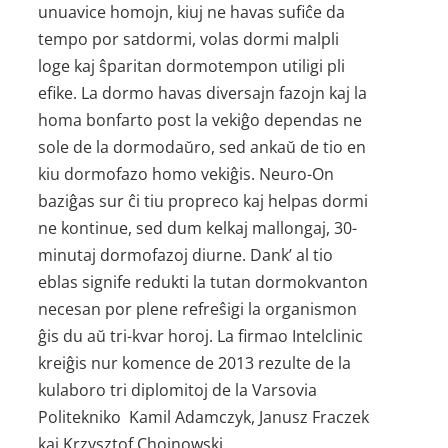
unuavice homojn, kiuj ne havas sufiĉe da
tempo por satdormi, volas dormi malpli
loge kaj ŝparitan dormotempon utiligi pli
efike. La dormo havas diversajn fazojn kaj la
homa bonfarto post la vekiĝo dependas ne
sole de la dormodaŭro, sed ankaŭ de tio en
kiu dormofazo homo vekiĝis. Neuro-On
baziĝas sur ĉi tiu propreco kaj helpas dormi
ne kontinue, sed dum kelkaj mallongaj, 30-
minutaj dormofazoj diurne. Dank’ al tio
eblas signife redukti la tutan dormo­kvanton
necesan por plene refreŝigi la organismon
ĝis du aŭ tri-kvar horoj. La firmao Intelclinic
kreiĝis nur komence de 2013 rezulte de la
kulaboro tri diplomitoj de la Varsovia
Politekniko Kamil Adamczyk, Janusz Fraczek
kaj Krzysztof Chojnowski.