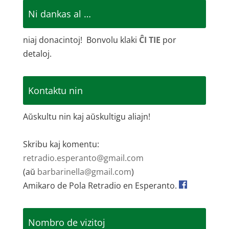
Ni dankas al …
niaj donacintoj! Bonvolu klaki
ĈI TIE
por
detaloj.
Kontaktu nin
Aŭskultu nin kaj aŭskultigu aliajn!
Skribu kaj komentu:
retradio.esperanto@gmail.com
(aŭ
barbarinella@gmail.com
)
Amikaro de Pola Retradio en Esperanto.
Nombro de vizitoj