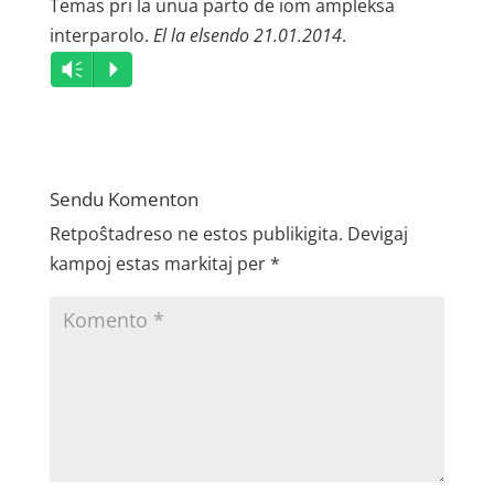
Temas pri la unua parto de iom ampleksa
interparolo.
El la elsendo 21.01.2014
.
Audio
Vm
P
Player
Sendu Komenton
Retpoŝtadreso ne estos publikigita.
Devigaj
kampoj estas markitaj per
*