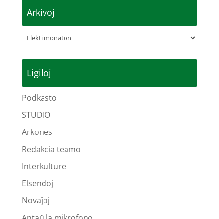
Arkivoj
Arkivoj
Ligiloj
Podkasto
STUDIO
Arkones
Redakcia teamo
Interkulture
Elsendoj
Novaĵoj
Antaŭ la mikrofono