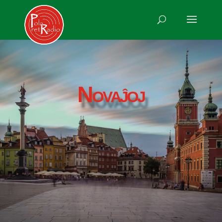
Novaĵoj