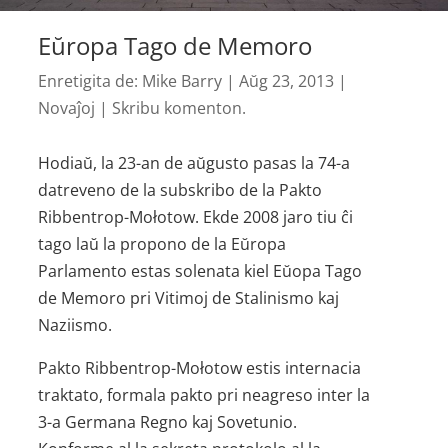
Eŭropa Tago de Memoro
Enretigita de:
Mike Barry
|
Aŭg 23, 2013
|
Novaĵoj
|
Skribu komenton.
Hodiaŭ, la 23-an de aŭgusto pasas la 74-a
datreveno de la subskribo de la Pakto
Ribbentrop-Mołotow. Ekde 2008 jaro tiu ĉi
tago laŭ la propono de la Eŭropa
Parlamento estas solenata kiel Eŭopa Tago
de Memoro pri Vitimoj de Stalinismo kaj
Naziismo.
Pakto Ribbentrop-Mołotow estis internacia
traktato, formala pakto pri neagreso inter la
3-a Germana Regno kaj Sovetunio.