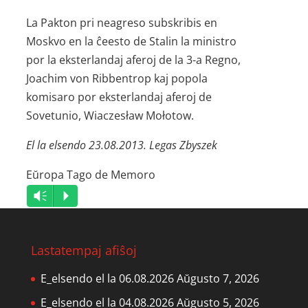
La Pakton pri neagreso subskribis en
Moskvo en la ĉeesto de Stalin la ministro
por la eksterlandaj aferoj de la 3-a Regno,
Joachim von Ribbentrop kaj popola
komisaro por eksterlandaj aferoj de
Sovetunio, Wiaczesław Mołotow.
El la elsendo 23.08.2013. Legas Zbyszek
Eŭropa Tago de Memoro
Audio
Vm
P
Player
Lastatempaj afiŝoj
E_elsendo el la 06.08.2026
Aŭgusto 7, 2026
E_elsendo el la 04.08.2026
Aŭgusto 5, 2026