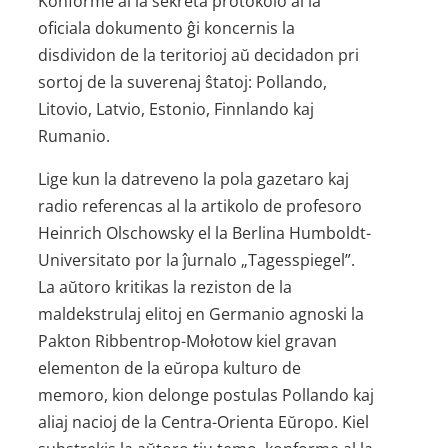
Konforme al la sekreta protokolo al la
oficiala dokumento ĝi koncernis la
disdividon de la teritorioj aŭ decidadon pri
sortoj de la suverenaj ŝtatoj: Pollando,
Litovio, Latvio, Estonio, Finnlando kaj
Rumanio.
Lige kun la datreveno la pola gazetaro kaj
radio referencas al la artikolo de profesoro
Heinrich Olschowsky el la Berlina Humboldt-
Universitato por la ĵurnalo „Tagesspiegel”.
La aŭtoro kritikas la reziston de la
maldekstrulaj elitoj en Germanio agnoski la
Pakton Ribbentrop-Mołotow kiel gravan
elementon de la eŭropa kulturo de
memoro, kion delonge postulas Pollando kaj
aliaj nacioj de la Centra-Orienta Eŭropo. Kiel