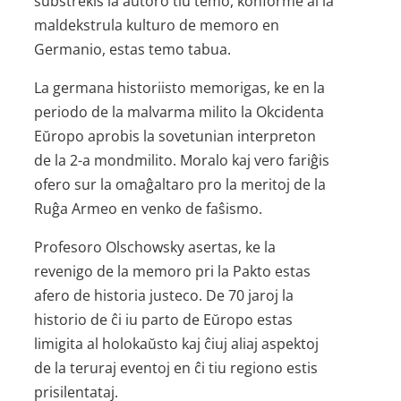
substrekis la aŭtoro tiu temo, konforme al la
maldekstrula kulturo de memoro en
Germanio, estas temo tabua.
La germana historiisto memorigas, ke en la
periodo de la malvarma milito la Okcidenta
Eŭropo aprobis la sovetunian interpreton
de la 2-a mondmilito. Moralo kaj vero fariĝis
ofero sur la omaĝaltaro pro la meritoj de la
Ruĝa Armeo en venko de faŝismo.
Profesoro Olschowsky asertas, ke la
revenigo de la memoro pri la Pakto estas
afero de historia justeco. De 70 jaroj la
historio de ĉi iu parto de Eŭropo estas
limigita al holokaŭsto kaj ĉiuj aliaj aspektoj
de la teruraj eventoj en ĉi tiu regiono estis
prisilentataj.