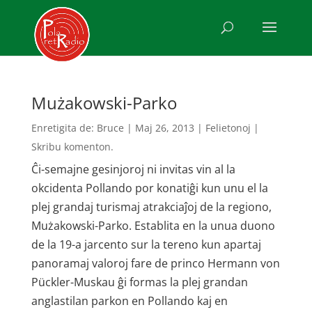
Mużakowski-Parko
Enretigita de:
Bruce
|
Maj 26, 2013
|
Felietonoj
|
Skribu komenton.
Ĉi-semajne gesinjoroj ni invitas vin al la
okcidenta Pollando por konatiĝi kun unu el la
plej grandaj turismaj atrakciaĵoj de la regiono,
Mużakowski-Parko. Establita en la unua duono
de la 19-a jarcento sur la tereno kun apartaj
panoramaj valoroj fare de princo Hermann von
Pückler-Muskau ĝi formas la plej grandan
anglastilan parkon en Pollando kaj en