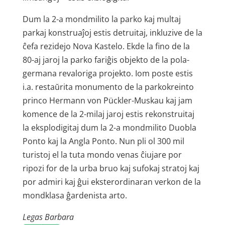
Dum la 2-a mondmilito la parko kaj multaj
parkaj konstruaĵoj estis detruitaj, inkluzive de la
ĉefa rezidejo Nova Kastelo. Ekde la fino de la
80-aj jaroj la parko fariĝis objekto de la pola-
germana revaloriga projekto. Iom poste estis
i.a. restaŭrita monumento de la parko­kreinto
princo Hermann von Pückler-Muskau kaj jam
komence de la 2-milaj jaroj estis rekonstruitaj
la eksplodig­itaj dum la 2-a mondmilito Duobla
Ponto kaj la Angla Ponto. Nun pli ol 300 mil
turistoj el la tuta mondo venas ĉiujare por
ripozi for de la urba bruo kaj sufokaj stratoj kaj
por admiri kaj ĝui eksterordinaran verkon de la
mondklasa ĝardenista arto.
Legas Barbara