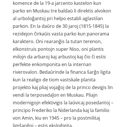
komence de la 19-a jarcento kastelon kun
parko en Muskau tre baldaŭ li direktis alvokon
al urbo­loĝantoj pri helpo establi aglastilan
parkon. En la daŭro de 30 jaroj (1815-1845) la
rezidejon ĉirkaŭis vasta parko kun panorama
karaktero. Oni rearanĝis la tutan terenon,
elkonstruis pontojn super Niso, oni plantis
milojn da arbaroj kaj arbustoj kaj ĉio ĉi estis
perfekte enkomponita en la internan
riverovalon. Bedaŭrinde la financa ŝarĝo ligita
kun la realigo de tiom vastskale planita
projekto kaj pliaj vojaĝoj de la princo devigis lin
vendi la terposedaĵon en Muskau. Pliajn
modernigojn efektivigis la laŭvicaj posedantoj –
principo Frederiko la Niderlanda kaj la familio
von Amin, kiu en 1945 – pro la postmilitaj
limŝanĝoj – estis eksloĝigita.