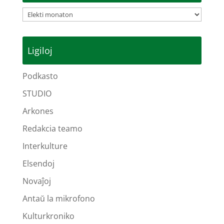
Arkivoj
Ligiloj
Podkasto
STUDIO
Arkones
Redakcia teamo
Interkulture
Elsendoj
Novaĵoj
Antaŭ la mikrofono
Kulturkroniko