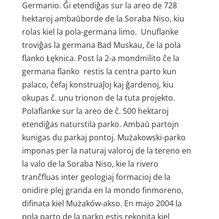
Germanio. Ĝi etendiĝas sur la areo de 728
hektaroj ambaŭborde de la Soraba Niso, kiu
rolas kiel la pola-germana limo. Unuflanke
troviĝas la germana Bad Muskau, ĉe la pola
flanko Łęknica. Post la 2-a mondmilito ĉe la
germana flanko restis la centra parto kun
palaco, ĉefaj konstruaĵoj kaj ĝardenoj, kiu
okupas ĉ. unu trionon de la tuta projekto.
Polaflanke sur la areo de ĉ. 500 hektaroj
etendiĝas naturstila parko. Ambaŭ partojn
kunigas du parkaj pontoj. Mużakowski-parko
imponas per la naturaj valoroj de la tereno en
la valo de la Soraba Niso, kie la rivero
tranĉfluas inter geologiaj formacioj de la
onidire plej granda en la mondo finmoreno,
difinata kiel Mużaków-akso. En majo 2004 la
pola parto de la parko estis rekonita kiel