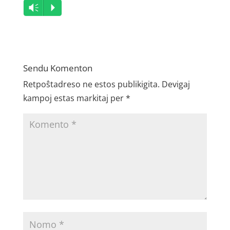
Audio
Vm
P
Player
Sendu Komenton
Retpoŝtadreso ne estos publikigita.
Devigaj
kampoj estas markitaj per
*