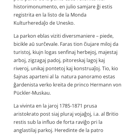
histori­monumento, en julio samjare ĝi estis
registrita en la listo de la Monda
Kulturheredaĵo de Unesko.
La parkon eblas viziti diversmaniere – piede,
bicikle aŭ surĉevale. Faras tion ĉiujare miloj da
turistoj, kiujn logas senfinaj herbejoj, majestaj
arboj, zigzagaj padoj, pitoreskaj lagoj kaj
riveroj, unikaj pontetoj kaj konstruaĵoj. Tio, kio
ŝajnas aparteni al la natura panoramo estas
ĝardenista verko kreita de princo Hermann von
Pückler-Muskau.
La vivinta en la jaroj 1785-1871 prusa
aristokrato post siaj pluraj vojaĝoj, i.a. al Britio
restis sub la influo de forta raviĝo pri la
anglastilaj parkoj. Heredinte de la patro