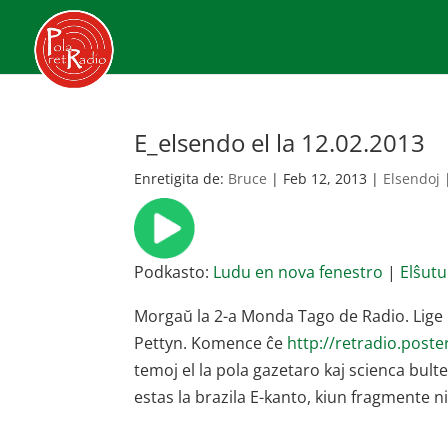
E_elsendo el la 12.02.2013
Enretigita de:
Bruce
|
Feb 12, 2013
|
Elsendoj
Podkasto:
Ludu en nova fenestro
|
Elŝutu
Morgaŭ la 2-a Monda Tago de Radio. Lige k
Pettyn. Komence ĉe
http://retradio.post
temoj el la pola gazetaro kaj scienca bult
estas la brazila E-kanto, kiun fragmente n