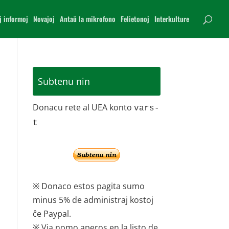
j informoj
Novajoj
Antaŭ la mikrofono
Felietonoj
Interkulture
Subtenu nin
Donacu rete al UEA konto
vars-
t
※ Donaco estos pagita sumo
minus 5% de administraj kostoj
ĉe Paypal.
※ Via nomo aperos en la listo de