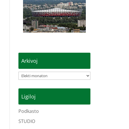
Arkivoj
Arkivoj
Ligiloj
Podkasto
STUDIO