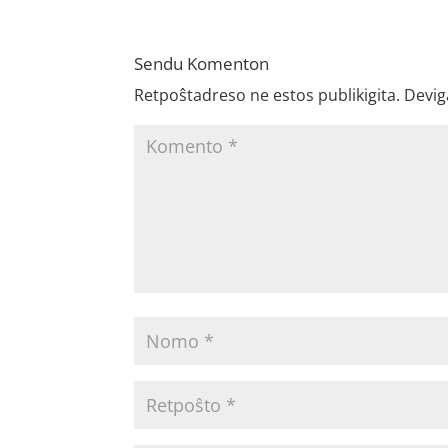
Sendu Komenton
Retpoŝtadreso ne estos publikigita.
Devig