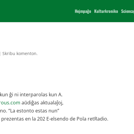
Hejmpaĝo
Kulturkroniko
Scienca
|
Skribu komenton.
un ĝi ni interparolas kun A.
erous.com
aŭdiĝas aktualaĵoj,
eno. “La estonto estas nun”
i prezentas en la 202 E-elsendo de Pola retRadio.