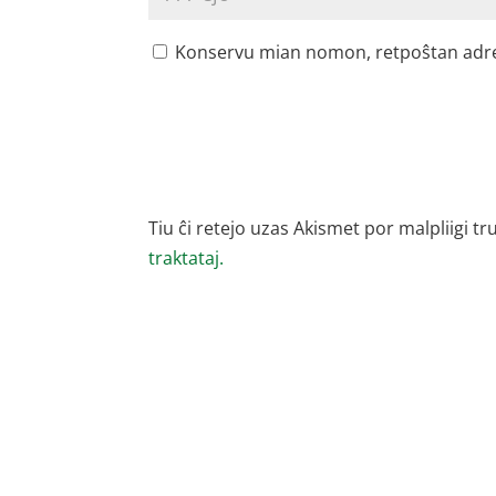
Konservu mian nomon, retpoŝtan adreson
Tiu ĉi retejo uzas Akismet por malpliigi tr
traktataj.