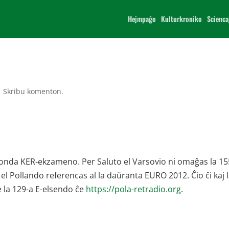
Hejmpaĝo
Kulturkroniko
Scienca
|
Skribu komenton.
 monda KER-ekzameno. Per Saluto el Varsovio ni omaĝas la 1
 Pollando referencas al la daŭranta EURO 2012. Ĉio ĉi kaj 
e la 129-a E-elsendo ĉe
https://pola-retradio.org
.