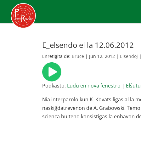
E_elsendo el la 12.06.2012
Enretigita de:
Bruce
|
Jun 12, 2012
|
Elsendoj
Podkasto:
Ludu en nova fenestro
|
Elŝutu
Nia interparolo kun K. Kovats ligas al la
naskiĝdatrevenon de A. Grabowski. Temo el
scienca bulteno konsistigas la enhavon d