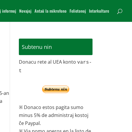
j informoj
Novajoj
Antaŭ la mikrofono
Felietonoj
Interkulture
Subtenu nin
Donacu rete al UEA konto
vars-
t
55-an
la
※ Donaco estos pagita sumo
minus 5% de administraj kostoj
ĉe Paypal.
※ Via nomo aperos en la listo de