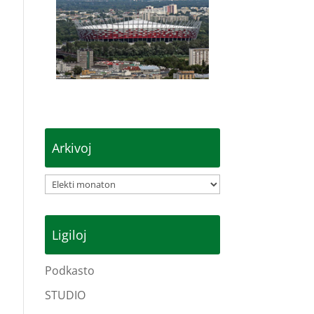
Arkivoj
Arkivoj
Ligiloj
Podkasto
STUDIO