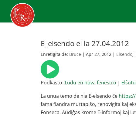
E_elsendo el la 27.04.2012
Enretigita de:
Bruce
|
Apr 27, 2012
|
Elsendoj
Podkasto:
Ludu en nova fenestro
|
Elŝutu
La unua temo de nia E-elsendo ĉe
https:/
fama flandra murtapiŝo, renovigita kaj ek
Fonseca. Aŭdiĝas krome E-informoj kaj Le