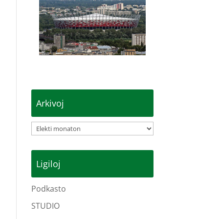
Arkivoj
Arkivoj
Ligiloj
Podkasto
STUDIO