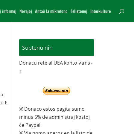
j informoj
Novajoj
Antaŭ la mikrofono
Felietonoj
Interkulture
Subtenu nin
Donacu rete al UEA konto
vars-
t
la
ŭ F.
※ Donaco estos pagita sumo
minus 5% de administraj kostoj
ĉe Paypal.
※ Via nomo aperos en la listo de