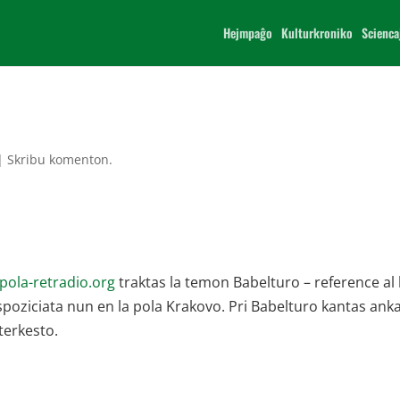
Hejmpaĝo
Kulturkroniko
Scienca
|
Skribu komenton.
/pola-retradio.org
traktas la temon Babelturo – reference al 
spoziciata nun en la pola Krakovo. Pri Babelturo kantas anka
terkesto.