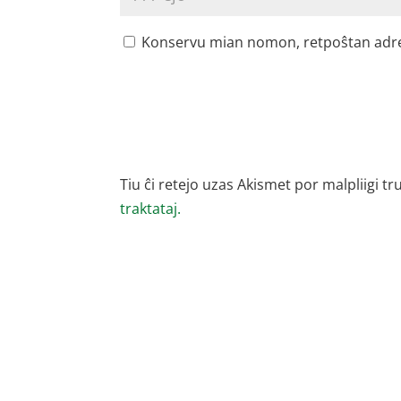
Konservu mian nomon, retpoŝtan adreson
Tiu ĉi retejo uzas Akismet por malpliigi tr
traktataj.