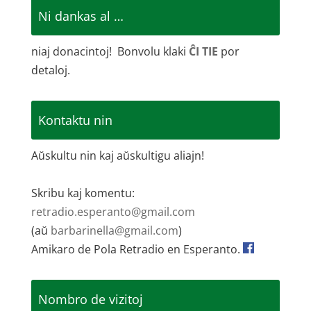
Ni dankas al …
niaj donacintoj! Bonvolu klaki
ĈI TIE
por
detaloj.
Kontaktu nin
Aŭskultu nin kaj aŭskultigu aliajn!
Skribu kaj komentu:
retradio.esperanto@gmail.com
(aŭ
barbarinella@gmail.com
)
Amikaro de Pola Retradio en Esperanto.
Nombro de vizitoj