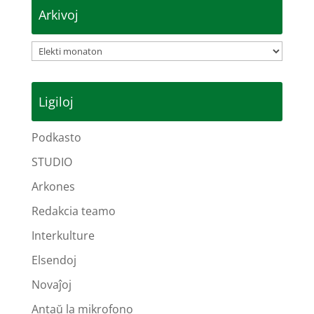
Arkivoj
Arkivoj
Ligiloj
Podkasto
STUDIO
Arkones
Redakcia teamo
Interkulture
Elsendoj
Novaĵoj
Antaŭ la mikrofono