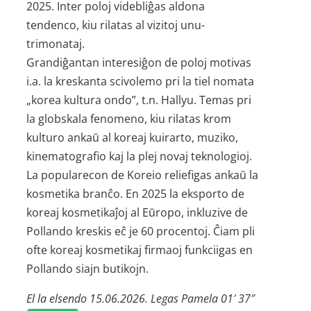
2025. Inter poloj videbliĝas aldona
tendenco, kiu rilatas al vizitoj unu-
trimonataj.
Grandiĝantan interesiĝon de poloj motivas
i.a. la kreskanta scivolemo pri la tiel nomata
„korea kultura ondo”, t.n. Hallyu. Temas pri
la globskala fenomeno, kiu rilatas krom
kulturo ankaŭ al koreaj kuirarto, muziko,
kinematografio kaj la plej novaj teknologioj.
La popularecon de Koreio reliefigas ankaŭ la
kosmetika branĉo. En 2025 la eksporto de
koreaj kosmetikaĵoj al Eŭropo, inkluzive de
Pollando kreskis eĉ je 60 procentoj. Ĉiam pli
ofte koreaj kosmetikaj firmaoj funkciigas en
Pollando siajn butikojn.
El la elsendo 15.06.2026. Legas Pamela 01′ 37″