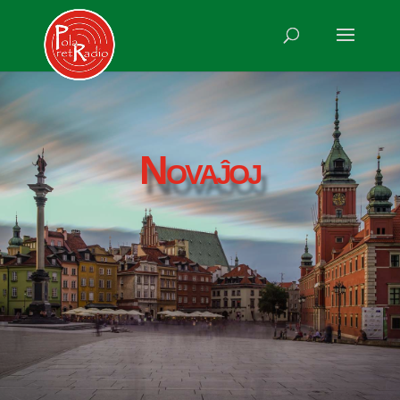
Novaĵoj