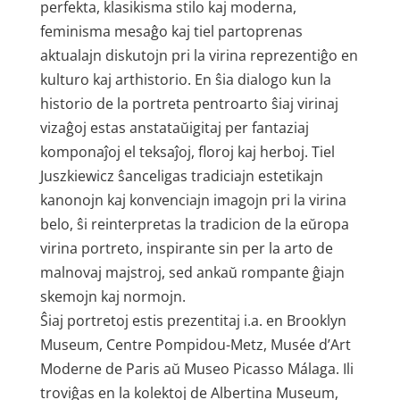
perfekta, klasikisma stilo kaj moderna,
feminisma mesaĝo kaj tiel partoprenas
aktualajn diskutojn pri la virina reprezentiĝo en
kulturo kaj arthistorio. En ŝia dialogo kun la
historio de la portreta pentroarto ŝiaj virinaj
vizaĝoj estas anstataŭigitaj per fantaziaj
komponaĵoj el teksaĵoj, floroj kaj herboj. Tiel
Juszkiewicz ŝanceligas tradiciajn estetikajn
kanonojn kaj konvenciajn imagojn pri la virina
belo, ŝi reinterpretas la tradicion de la eŭropa
virina portreto, inspirante sin per la arto de
malnovaj majstroj, sed ankaŭ rompante ĝiajn
skemojn kaj normojn.
Ŝiaj portretoj estis prezentitaj i.a. en Brooklyn
Museum, Centre Pompidou-Metz, Musée d’Art
Moderne de Paris aŭ Museo Picasso Málaga. Ili
troviĝas en la kolektoj de Albertina Museum,