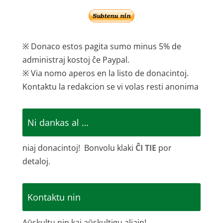
※ Donaco estos pagita sumo minus 5% de
administraj kostoj ĉe Paypal.
※ Via nomo aperos en la listo de donacintoj.
Kontaktu la redakcion se vi volas resti anonima
Ni dankas al …
niaj donacintoj! Bonvolu klaki
ĈI TIE
por
detaloj.
Kontaktu nin
Aŭskultu nin kaj aŭskultigu aliajn!