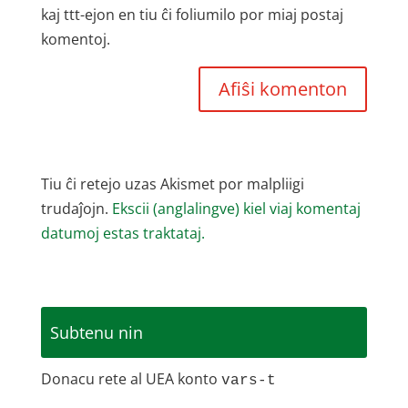
kaj ttt-ejon en tiu ĉi foliumilo por miaj postaj
komentoj.
Tiu ĉi retejo uzas Akismet por malpliigi
trudaĵojn.
Ekscii (anglalingve) kiel viaj komentaj
datumoj estas traktataj.
Subtenu nin
Donacu rete al UEA konto
vars-t