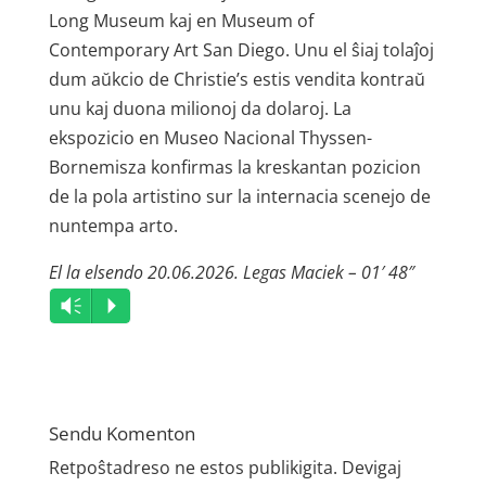
Long Museum kaj en Museum of
Contemporary Art San Diego. Unu el ŝiaj tolaĵoj
dum aŭkcio de Christie’s estis vendita kontraŭ
unu kaj duona milionoj da dolaroj. La
ekspozicio en Museo Nacional Thyssen-
Bornemisza konfirmas la kreskantan pozicion
de la pola artistino sur la internacia scenejo de
nuntempa arto.
El la elsendo 20.06.2026. Legas Maciek – 01′ 48″
Audio
Vm
P
Player
Sendu Komenton
Retpoŝtadreso ne estos publikigita.
Devigaj