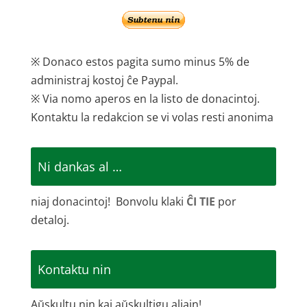
※ Donaco estos pagita sumo minus 5% de
administraj kostoj ĉe Paypal.
※ Via nomo aperos en la listo de donacintoj.
Kontaktu la redakcion se vi volas resti anonima
Ni dankas al …
niaj donacintoj! Bonvolu klaki
ĈI TIE
por
detaloj.
Kontaktu nin
Aŭskultu nin kaj aŭskultigu aliajn!