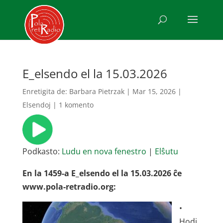
E_elsendo el la 15.03.2026
Enretigita de:
Barbara Pietrzak
|
Mar 15, 2026
|
Elsendoj
|
1 komento
Podkasto:
Ludu en nova fenestro
|
Elŝutu
En la 1459-a E_elsendo el la 15.03.2026 ĉe
www.pola-retradio.org:
•
Hodi