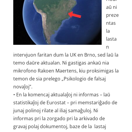
aŭ ni
preze
ntas
la
lasta
n
intervjuon faritan dum la UK en Brno, sed laŭ la
temo daŭre aktualan. Ni gastigas ankaŭ nia
mikrofono Rakoen Maertens, kiu proksimigas la
temon de sia prelego „Psikologio de falsaj
novaĵoj”.
• En la komencaj aktualaĵoj ni informas – laŭ
statistikaĵoj de Eurostat – pri memstariĝado de
junaj polinoj rilate al iliaj samaĝuloj. Ni
informas pri la zorgado pri la arkivado de
gravaj polaj dokumentoj, baze de la lastaj