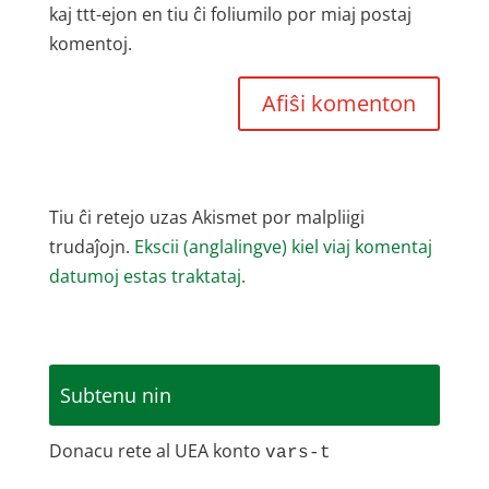
kaj ttt-ejon en tiu ĉi foliumilo por miaj postaj
komentoj.
Tiu ĉi retejo uzas Akismet por malpliigi
trudaĵojn.
Ekscii (anglalingve) kiel viaj komentaj
datumoj estas traktataj.
Subtenu nin
Donacu rete al UEA konto
vars-t