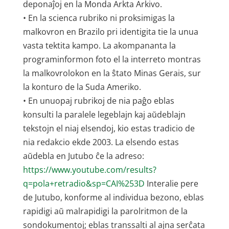
deponaĵoj en la Monda Arkta Arkivo.
• En la scienca rubriko ni proksimigas la
malkovron en Brazilo pri identigita tie la unua
vasta tektita kampo. La akompananta la
programinformon foto el la interreto montras
la malkovrolokon en la ŝtato Minas Gerais, sur
la konturo de la Suda Ameriko.
• En unuopaj rubrikoj de nia paĝo eblas
konsulti la paralele legeblajn kaj aŭdeblajn
tekstojn el niaj elsendoj, kio estas tradicio de
nia redakcio ekde 2003. La elsendo estas
aŭdebla en Jutubo ĉe la adreso:
https://www.youtube.com/results?
q=pola+retradio&sp=CAI%253D
Interalie pere
de Jutubo, konforme al individua bezono, eblas
rapidigi aŭ malrapidigi la parolritmon de la
sondokumentoj; eblas transsalti al ajna serĉata