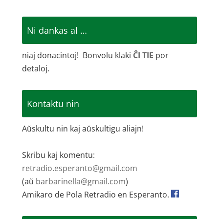
Ni dankas al …
niaj donacintoj! Bonvolu klaki
ĈI TIE
por
detaloj.
Kontaktu nin
Aŭskultu nin kaj aŭskultigu aliajn!
Skribu kaj komentu:
retradio.esperanto@gmail.com
(aŭ
barbarinella@gmail.com
)
Amikaro de Pola Retradio en Esperanto.