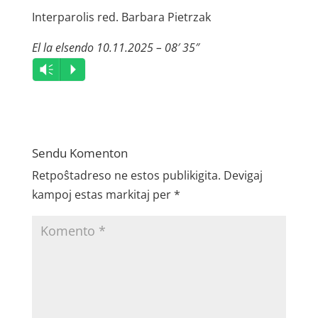
Interparolis red. Barbara Pietrzak
El la elsendo 10.11.2025 – 08′ 35″
Audio
Vm
P
Player
Sendu Komenton
Retpoŝtadreso ne estos publikigita.
Devigaj
kampoj estas markitaj per
*