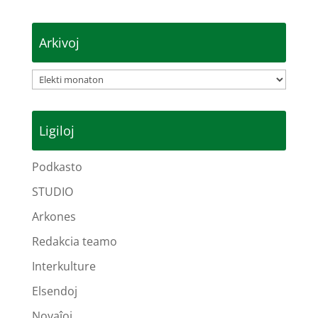
Arkivoj
Arkivoj
Ligiloj
Podkasto
STUDIO
Arkones
Redakcia teamo
Interkulture
Elsendoj
Novaĵoj