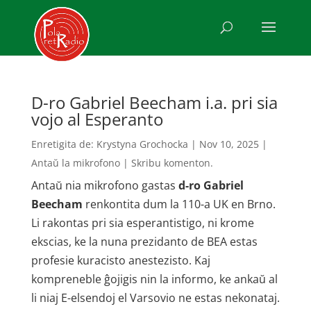
D-ro Gabriel Beecham i.a. pri sia
vojo al Esperanto
Enretigita de:
Krystyna Grochocka
|
Nov 10, 2025
|
Antaŭ la mikrofono
|
Skribu komenton.
Antaŭ nia mikrofono gastas
d-ro Gabriel
Beecham
renkontita dum la 110-a UK en Brno.
Li rakontas pri sia esperantistigo, ni krome
ekscias, ke la nuna prezidanto de BEA estas
profesie kuracisto anestezisto. Kaj
kompreneble ĝojigis nin la informo, ke ankaŭ al
li niaj E-elsendoj el Varsovio ne estas nekonataj.